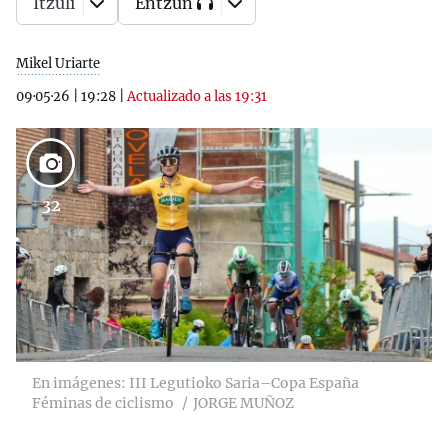
Itzuli
Entzun
Mikel Uriarte
09·05·26
|
19:28
|
Actualizado a las 19:31
32
En imágenes: III Legutioko Saria–Copa España
Féminas de ciclismo
JORGE MUÑOZ