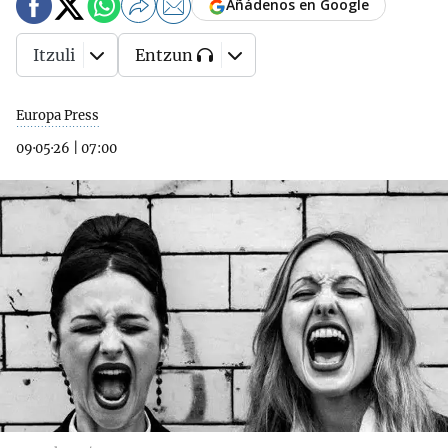
Añádenos en Google
Itzuli
Entzun
Europa Press
09·05·26
|
07:00