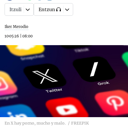
Itzuli
Entzun
Iker Merodio
10·05·26
|
08:00
En X hay porno, mucho y malo.
FREEPIK