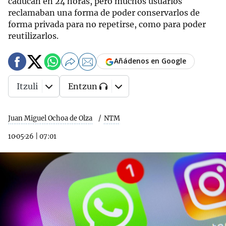
caducan en 24 horas, pero muchos usuarios
reclamaban una forma de poder conservarlos de
forma privada para no repetirse, como para poder
reutilizarlos.
Añádenos en Google
Itzuli
Entzun
Juan Miguel Ochoa de Olza
NTM
10·05·26
|
07:01