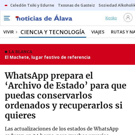
Celedón Txiki y Edurne
Txosnas de Gasteiz
Soziedad Alkoholi
Kiosko
CIENCIA Y TECNOLOGÍA
VIVIR
VIAJES
RUTAS Y N
LA BLANCA
El Machete, lugar festivo de referencia
WhatsApp prepara el
‘Archivo de Estado’ para que
puedas conservarlos
ordenados y recuperarlos si
quieres
Las actualizaciones de los estados de WhatsApp