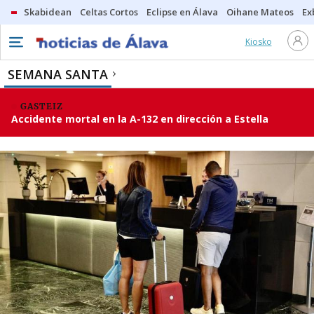
Skabidean
Celtas Cortos
Eclipse en Álava
Oihane Mateos
Ex
Kiosko
SEMANA SANTA
GASTEIZ
Accidente mortal en la A-132 en dirección a Estella