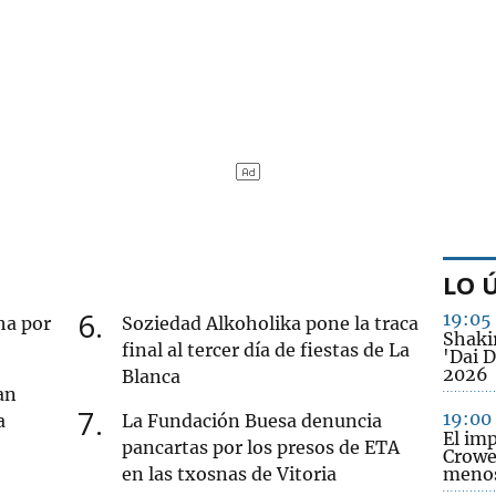
LO 
6
19:05
cha por
Soziedad Alkoholika pone la traca
Shakir
final al tercer día de fiestas de La
'Dai D
2026
Blanca
an
7
19:00
a
La Fundación Buesa denuncia
El imp
pancartas por los presos de ETA
Crowe 
en las txosnas de Vitoria
menos