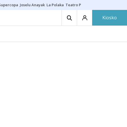
Supercopa
Joselu Anayak
La Polaka
Teatro Principal
Asier Villalibre
N
Kiosko