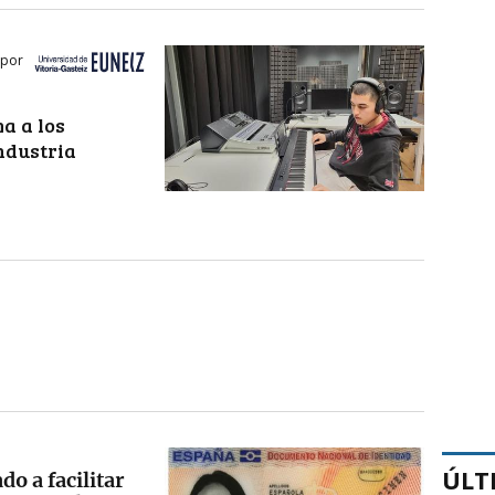
 por
a a los
industria
ÚLT
do a facilitar