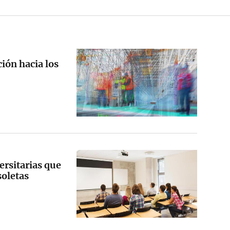
ción hacia los
versitarias que
soletas