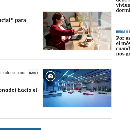
vivie
dormi
ncial" para
BERM@
Por e
el móv
cuando
nos g
do ofrecido por
onado) hacia el