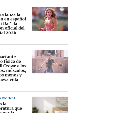
a lanza la
ón en español
i Dai', la
n oficial del
al 2026
pactante
o físico de
l Crowe a los
os: músculos,
los menos y
ueva vida
 VIVIENDA
s la
ratura que
ener la