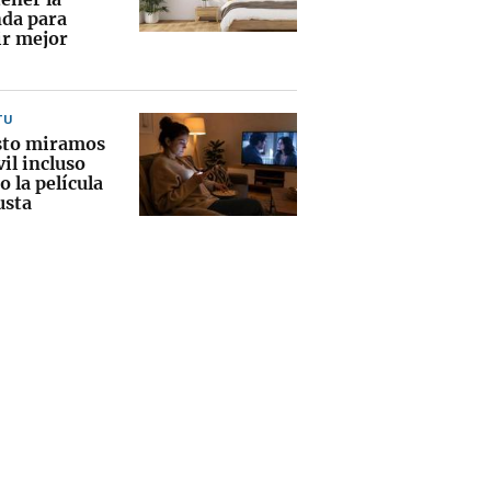
nda para
r mejor
TU
sto miramos
il incluso
 la película
usta