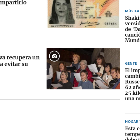
ompartirlo
MÚSICA
Shakir
versi
de 'Da
canció
Mundi
va recupera un
a evitar su
GENTE
El im
cambi
Russel
62 añ
25 ki
una n
HOGAR Y
Esta e
tempe
debe t