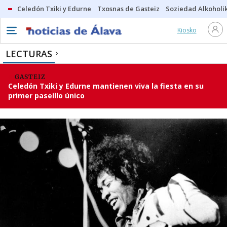
Celedón Txiki y Edurne
Txosnas de Gasteiz
Soziedad Alkoholi
Kiosko
LECTURAS
GASTEIZ
Celedón Txiki y Edurne mantienen viva la fiesta en su
primer paseíllo único