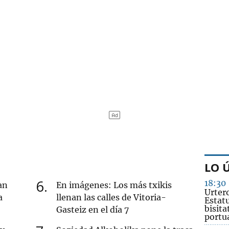
LO 
6
18:30
an
En imágenes: Los más txikis
Urtero
a
llenan las calles de Vitoria-
Estat
bisita
Gasteiz en el día 7
portu