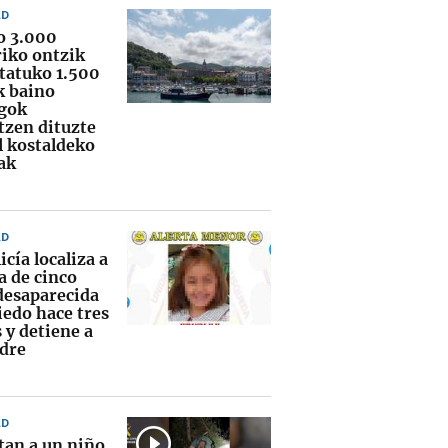
AD
o 3.000
riko ontzik
statuko 1.500
k baino
gok
tzen dituzte
l kostaldeko
ak
AD
icía localiza a
a de cinco
desaparecida
iedo hace tres
 y detiene a
dre
AD
tan a un niño