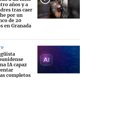
tro años y a
dres tras caer
che por un
nco de 20
s en Granada
TU
ngüista
ounidense
una IA capaz
ventar
as completos