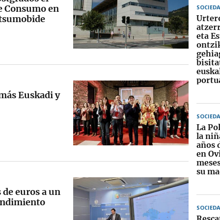
de Consumo en
SOCIED
ntsumobide
Urter
atzer
eta E
ontzi
gehia
bisita
euska
portu
 más Euskadi y
SOCIED
La Pol
la niñ
años 
en Ov
meses
su ma
 de euros a un
endimiento
SOCIED
Resca