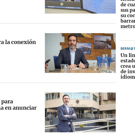
de cua
sus pa
su co
barra
metro
ra la conexión
BERM@
Un li
estad
crea 
de in
idiom
 para
ña en anunciar