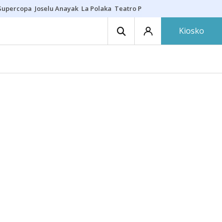
Supercopa
Joselu Anayak
La Polaka
Teatro Principal
Asier Villalibre
N
Kiosko