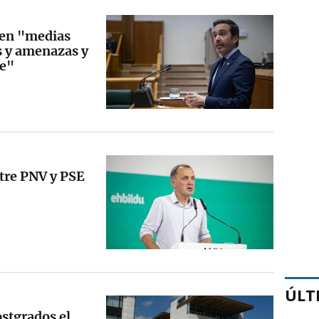
len "medias
s y amenazas y
te"
tre PNV y PSE
ÚLT
stgrados el