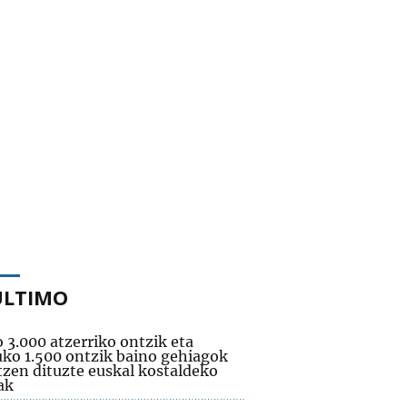
ÚLTIMO
 3.000 atzerriko ontzik eta
uko 1.500 ontzik baino gehiagok
tzen dituzte euskal kostaldeko
ak