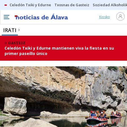
Celedón Txiki y Edurne
Txosnas de Gasteiz
Soziedad Alkoholi
Kiosko
IRATI
GASTEIZ
Celedón Txiki y Edurne mantienen viva la fiesta en su
primer paseíllo único