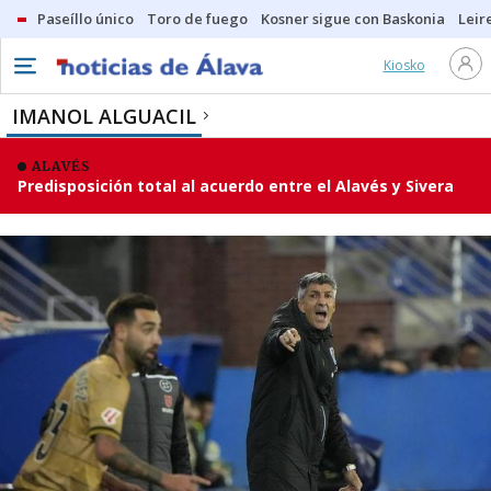
Paseíllo único
Toro de fuego
Kosner sigue con Baskonia
Leir
Kiosko
IMANOL ALGUACIL
ALAVÉS
Predisposición total al acuerdo entre el Alavés y Sivera