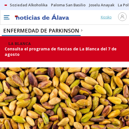
Soziedad Alkoholika
Paloma San Basilio
Joselu Anayak
La Po
Kiosko
ENFERMEDAD DE PARKINSON
LA BLANCA
Consulta el programa de fiestas de La Blanca del 7 de
agosto