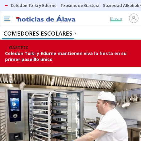
Celedón Txiki y Edurne
Txosnas de Gasteiz
Soziedad Alkoholi
Kiosko
COMEDORES ESCOLARES
GASTEIZ
Celedón Txiki y Edurne mantienen viva la fiesta en su
primer paseíllo único