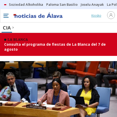
Soziedad Alkoholika
Paloma San Basilio
Joselu Anayak
La Po
Kiosko
CIA
LA BLANCA
Consulta el programa de fiestas de La Blanca del 7 de
agosto