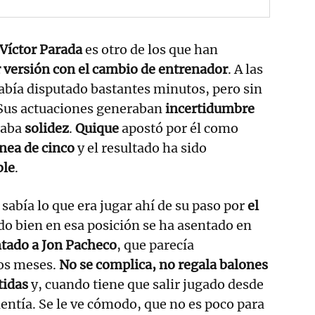
Víctor Parada
es otro de los que han
 versión con el cambio de entrenador
. A las
bía disputado bastantes minutos, pero sin
 Sus actuaciones generaban
incertidumbre
taba
solidez
.
Quique
apostó por él como
ínea de cinco
y el resultado ha sido
ble
.
sabía lo que era jugar ahí de su paso por
el
do bien en esa posición se ha asentado en
ntado a Jon Pacheco
, que parecía
os meses.
No se complica, no regala balones
idas
y, cuando tiene que salir jugado desde
lentía. Se le ve cómodo, que no es poco para