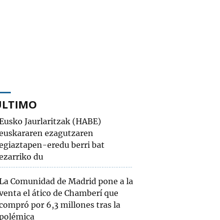
ÚLTIMO
Eusko Jaurlaritzak (HABE)
euskararen ezagutzaren
egiaztapen-eredu berri bat
ezarriko du
La Comunidad de Madrid pone a la
venta el ático de Chamberí que
compró por 6,3 millones tras la
polémica