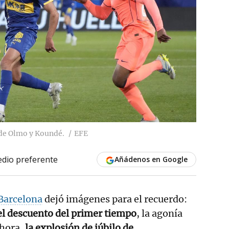
 de Olmo y Koundé.
EFE
dio preferente
Añádenos en Google
Barcelona
dejó imágenes para el recuerdo:
 el descuento del primer tiempo
, la agonía
 hora,
la explosión de júbilo de