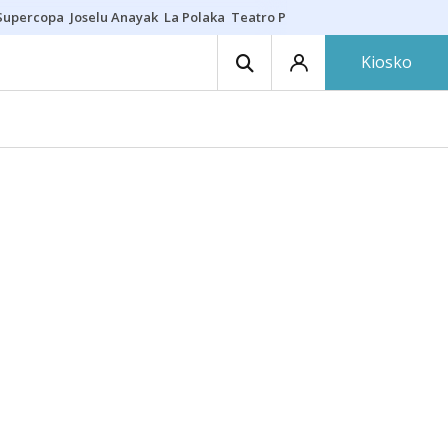
Supercopa
Joselu Anayak
La Polaka
Teatro Principal
Asier Villalibre
N
Kiosko