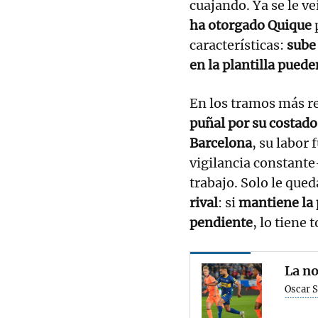
cuajando. Ya se le v
ha otorgado Quique
características:
sube
en la plantilla puede
En los tramos más r
puñal por su costado
Barcelona
, su labor
vigilancia constant
trabajo. Solo le que
rival
: si
mantiene la
pendiente
, lo tiene 
La no
Oscar 