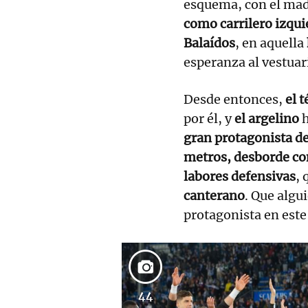
esquema, con el mad
como carrilero izqui
Balaídos
, en aquella
esperanza al vestuar
Desde entonces,
el 
por él, y
el argelino
h
gran protagonista d
metros, desborde co
labores defensivas
, 
canterano
. Que algu
protagonista en este
44