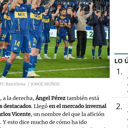
LO 
1
 FC Barcelona
JORGE MUÑOZ
o, a la derecha,
Ángel Pérez
también está
2
s destacados
. Llegó
en el mercado invernal
rlos Vicente
, un nombre del que la afición
. Y esto dice mucho de cómo ha ido