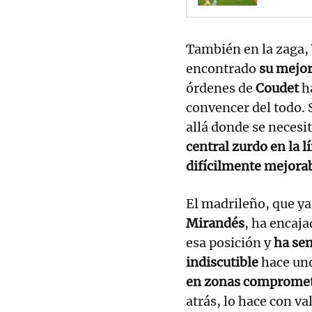
También en la zaga,
encontrado
su mejor
órdenes de
Coudet
ha
convencer del todo.
allá donde se necesi
central zurdo en la l
difícilmente mejora
El madrileño, que ya 
Mirandés
, ha encaja
esa posición y
ha se
indiscutible
hace un
en zonas compromet
atrás, lo hace con va