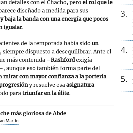
eían detalles con el Chacho, pero
el rol que le
parece diseñado a medida para sus
3
 y baja la banda con una energía que pocos
n igualar
.
ecientes de la temporada había sido
un
4
, siempre dispuesto a desequilibrar. Ante el
 fue más contenida –
Rashford
exigía
e–, aunque eso también forma parte del
5
da
mirar con mayor confianza a la portería
 progresión
y resuelve esa
asignatura
todo para
triunfar en la élite
.
che más gloriosa de Abde
San Martín