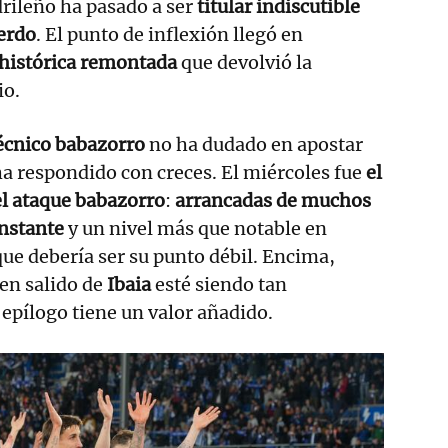
rileño ha pasado a ser
titular indiscutible
erdo
. El punto de inflexión llegó en
histórica remontada
que devolvió la
io.
técnico babazorro
no ha dudado en apostar
a respondido con creces. El miércoles fue
el
el ataque babazorro
:
arrancadas de muchos
nstante
y un nivel más que notable en
que debería ser su punto débil. Encima,
ien salido de
Ibaia
esté siendo tan
 epílogo tiene un valor añadido.