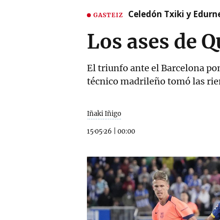
Celedón Txiki y Edurne
GASTEIZ
Los ases de Q
El triunfo ante el Barcelona p
técnico madrileño tomó las ri
Iñaki Iñigo
15·05·26
|
00:00