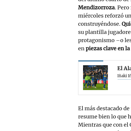
Mendizorroza
. Pero
miércoles reforzó u
construyéndose.
Qui
su plantilla jugador
protagonismo –o les
en
piezas clave en l
El Al
Iñaki I
El más destacado de 
resume bien lo que 
Mientras que con el 