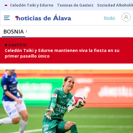
Celedón Txiki y Edurne
Txosnas de Gasteiz
Soziedad Alkoholi
Kiosko
BOSNIA
GASTEIZ
Celedón Txiki y Edurne mantienen viva la fiesta en su
primer paseíllo único