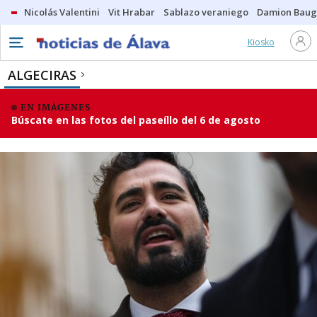
Nicolás Valentini
Vit Hrabar
Sablazo veraniego
Damion Bau
Kiosko
ALGECIRAS
EN IMÁGENES
Búscate en las fotos del paseíllo del 6 de agosto