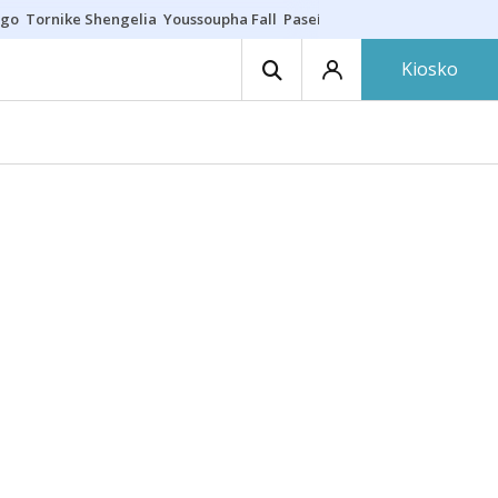
ego
Tornike Shengelia
Youssoupha Fall
Paseíllo único
Kosner sigue c
Kiosko