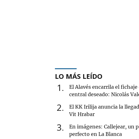
LO MÁS LEÍDO
1
El Alavés encarrila el fichaje
central deseado: Nicolás Val
2
El KK Irilija anuncia la llega
Vit Hrabar
3
En imágenes: Callejear, un p
perfecto en La Blanca