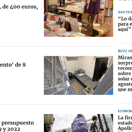
4 de 400 euros,
GASTEI
“Lo d
para 
aquí”
BUZZ O
Miran
sorpr
mento' de 8
recom
sobre 
solar 
agost
que m
ECONOM
La fi
 presupuesto
estad
Apoll
9 y 2022