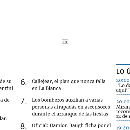
LO 
6
20:00
 de su
Callejear, el plan que nunca falla
“Lo d
entini
en La Blanca
aquí”
7
da de
Los bomberos auxilian a varias
20:00
personas atrapadas en ascensores
Miran
recome
durante el arranque de las fiestas
12 de
lan
8
Oficial: Damion Baugh ficha por el
19:40