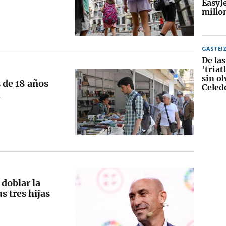
EasyJ
millo
GASTEI
De las
'triat
sin ol
 de 18 años
Celed
l
 doblar la
 tres hijas