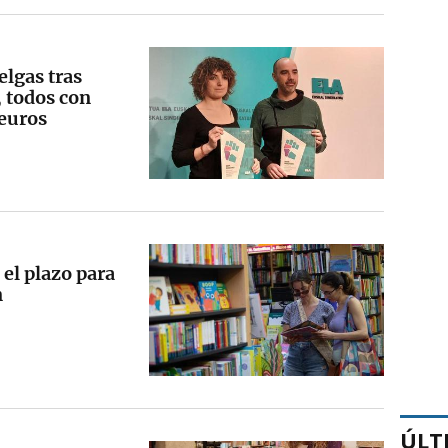
elgas tras
 todos con
 euros
 el plazo para
n
ÚLT