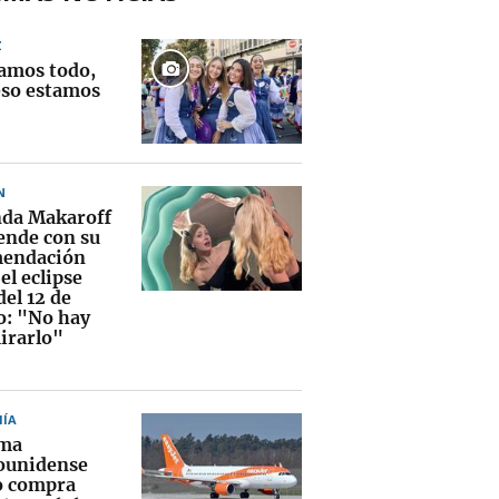
Z
amos todo,
eso estamos
N
da Makaroff
ende con su
endación
el eclipse
del 12 de
o: "No hay
irarlo"
ÍA
rma
ounidense
o compra