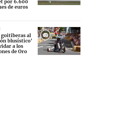
et por 6.600
nes de euros
Z
 goitiberas al
lón blusístico'
vidar a los
ones de Oro