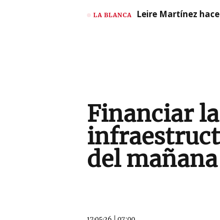
Leire Martínez hace 
LA BLANCA
Financiar l
infraestruc
del mañana
17·05·26
|
07:00