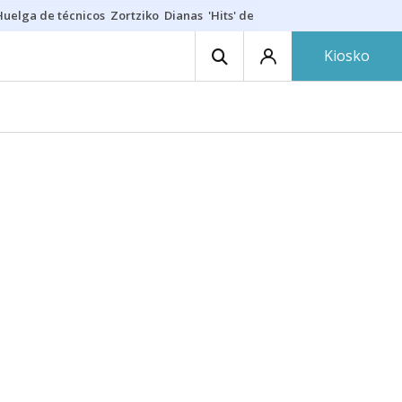
Huelga de técnicos
Zortziko
Dianas
'Hits' de las txarangas
Huelga de 
Kiosko