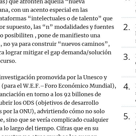
cas) que afronten aquella “nueva
a, con un acento especial en las
lataformas “intelectuales o de talento” que
2
por supuesto, las “n” modalidades y fuentes
lo posibiliten , pone de manifiesto una
 no ya para construir “nuevos caminos”,
ara lograr mitigar el gap demanda/solución
3
 curso.
investigación promovida por la Unesco y
4
 (para el W.E.F.–Foro Económico Mundial),
anciación en torno a los 92 billones de
ubrir los ODS (objetivos de desarrollo
s por la ONU), advirtiendo cómo no solo
5
te, sino que se vería complicado cualquier
a lo largo del tiempo. Cifras que en su