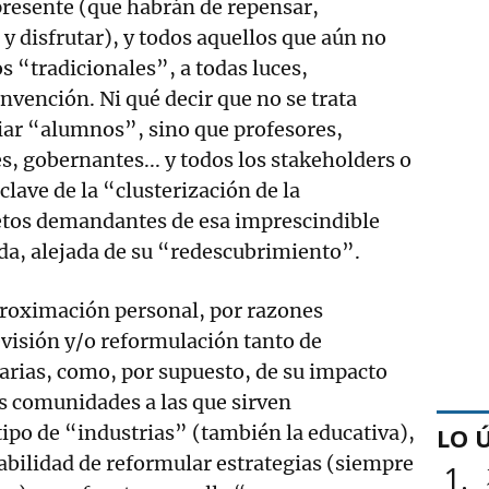
presente (que habrán de repensar,
 y disfrutar), y todos aquellos que aún no
os “tradicionales”, a todas luces,
nvención. Ni qué decir que no se trata
iar “alumnos”, sino que profesores,
s, gobernantes... y todos los stakeholders o
lave de la “clusterización de la
etos demandantes de esa imprescindible
da, alejada de su “redescubrimiento”.
proximación personal, por razones
revisión y/o reformulación tanto de
tarias, como, por supuesto, de su impacto
s comunidades a las que sirven
ipo de “industrias” (también la educativa),
LO 
tabilidad de reformular estrategias (siempre
1