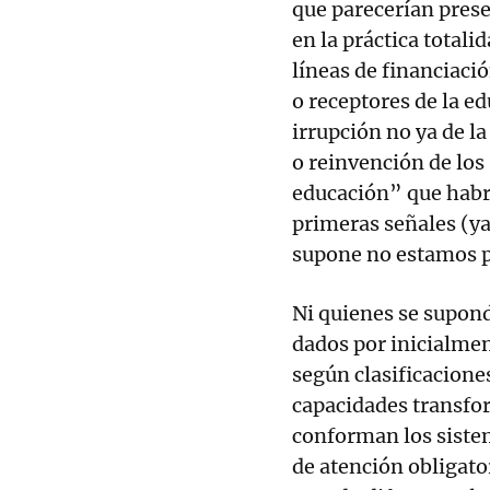
que parecerían prese
en la práctica totali
líneas de financiació
o receptores de la ed
irrupción no ya de l
o reinvención de los
educación” que habr
primeras señales (ya
supone no estamos 
Ni quienes se supon
dados por inicialme
según clasificacione
capacidades transfor
conforman los siste
de atención obligato