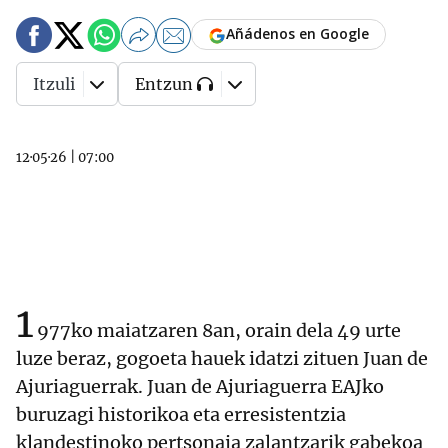
Añádenos en Google
Itzuli
Entzun
12·05·26
|
07:00
1
977ko maiatzaren 8an, orain dela 49 urte
luze beraz, gogoeta hauek idatzi zituen Juan de
Ajuriaguerrak. Juan de Ajuriaguerra EAJko
buruzagi historikoa eta erresistentzia
klandestinoko pertsonaia zalantzarik gabekoa