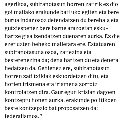
agerikoa, subiranotasun horren zatirik ez dio
goi mailako erakunde bati uko egiten eta bere
burua indar osoz defendatzen du berehala eta
gutxiespenez bere barne arazoetan esku-
hartze gisa izendatzen duenaren aurka. Ez die
ezer uzten beheko mailetara ere. Estatuaren
subiranotasuna osoa, zatiezina eta
besterenezina da; dena hartzen du eta denera
hedatzen da. Gehienez ere, subiranotasun
horren zati txikiak eskuordetzen ditu, eta
horien irismena eta irismena zorrotz
kontrolatzen dira. Gaur egun krisian dagoen
kontzeptu honen aurka, erakunde politikoen
beste kontzepzio bat proposatzen da:
federalismoa.”