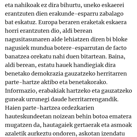
eta nahikoak ez dira bihurtu, uneko eskaerei
erantzuten dien erakunde-esparru zabalago
bat eskatuz. Europa beraren eraketak eskaera
horri erantzuten dio, aldi berean
nagusitasunaren alde lehiatzen diren bi bloke
nagusiek mundua botere-esparrutan de facto
banatzea orekatu nahi duen bitartean. Baina,
aldi berean, estatu hauek handiegiak dira
benetako demokrazia gauzatzeko herritarren
parte-hartze aktibo eta benetakorako.
Informazio, erabakiak hartzeko eta gauzatzeko
guneak urrunegi daude herritarrengandik.
Haien parte-hartzea ordezkarien
hauteskundeetan noizean behin botoa ematera
mugatzen da, hautagaiek gertaerak eta asmoak
azaletik aurkeztu ondoren, askotan izendatu