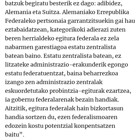
batzuk begiratu besterik ez dago: adibidez,
Alemania eta Suitza. Alemaniako Errepublika
Federaleko pertsonaia garrantzitsuekin gai hau
eztabaidatzean, kategorikoki adierazi zuten
beren herrialdeko egitura federala ez zela
nabarmen garestiagoa estatu zentralista
batean baino. Estatu zentralista batean, ez
litzateke administrazio-erakunderik egongo
estatu federatuentzat, baina beharrezkoa
izango zen administrazio zentralak
eskuordetutako probintzia-egiturak ezartzea,
ia gobernu federalarenak bezain handiak.
Aitzitik, egitura federalak hain bizkortasun
handia sortzen du, ezen federalismoaren
edozein kostu potentzial konpentsatzen
baitu”.