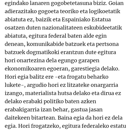
egindako lanaren gogobetetasuna biziz. Goian
adierazitako gogoeta teoriko eta logikoetatik
abiatuta ez, baizik eta Espainiako Estatua
osatzen duten nazionalitateen eskubideetatik
abiatuta, egitura federal baten alde egin
denean, komunikabide batzuek eta pertsona
batzuek dogmatikoki erantzun dute egitura
hori onartezina dela egungo garapen
ekonomikoaren egoeran, garestiegia delako.
Hori egia balitz ere -eta frogatu beharko
lukete-, argudio hori ez litzateke onargarria
izango, materialista hutsa delako eta dirua ez
delako erabaki politiko baten azken
erabakigarria izan behar, gastua jasan
daitekeen bitartean. Baina egia da hori ez dela
egia. Hori frogatzeko, egitura federaleko estatu