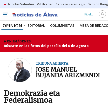
Nicolás Valentini
Vit Hrabar
Sablazo veraniego
Damion Bau
Kiosko
OPINIÓN
EDITORIAL
COLUMNISTAS
MESA DE REDAC
EN IMÁGENES
Búscate en las fotos del paseíllo del 6 de agosto
TRIBUNA ABIERTA
JOSE MANUEL
BUJANDA ARIZMENDI
Demokrazia eta
Federalismoa