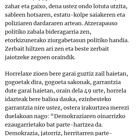
zahar eta gaixo, dena ustez ondo lotuta utzita,
sableen hotsaren, estatu-kolpe saiakeren eta
poliziaren dardararen artean. Atzerapauso
politiko zabala bideragarria zen,
etorkizunerako ziurgabetasun politiko handia.
Zerbait hiltzen ari zen eta beste zerbait
jaiotzeke zegoen oraindik.
Horrelaxe zioen bere garai guztiz zail haietan,
gogoetak dira, gogoeta sakonak, garrantzia
dute garai haietan, orain dela 49 urte, horrela
idazteak bere balioa dauka, ezinbesteko
garrantzia nire ustez, ostera irakurtzea merezi
duelakoan nago: “Demokraziaren oinarrizko
ezaugarrietako bat parte-hartzea da.
Demokrazia, jatorriz, herritarren parte-