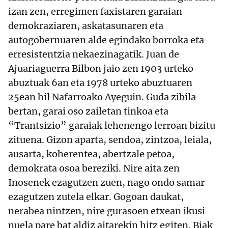
izan zen, erregimen faxistaren garaian
demokraziaren, askatasunaren eta
autogobernuaren alde egindako borroka eta
erresistentzia nekaezinagatik. Juan de
Ajuariaguerra Bilbon jaio zen 1903 urteko
abuztuak 6an eta 1978 urteko abuztuaren
25ean hil Nafarroako Ayeguin. Guda zibila
bertan, garai oso zailetan tinkoa eta
“Trantsizio” garaiak lehenengo lerroan bizitu
zituena. Gizon aparta, sendoa, zintzoa, leiala,
ausarta, koherentea, abertzale petoa,
demokrata osoa bereziki. Nire aita zen
Inosenek ezagutzen zuen, nago ondo samar
ezagutzen zutela elkar. Gogoan daukat,
nerabea nintzen, nire gurasoen etxean ikusi
nuela pare bat aldiz aitarekin hitz egiten. Biak