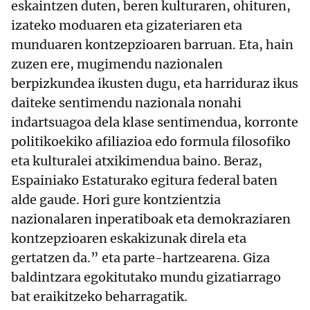
eskaintzen duten, beren kulturaren, ohituren,
izateko moduaren eta gizateriaren eta
munduaren kontzepzioaren barruan. Eta, hain
zuzen ere, mugimendu nazionalen
berpizkundea ikusten dugu, eta harriduraz ikus
daiteke sentimendu nazionala nonahi
indartsuagoa dela klase sentimendua, korronte
politikoekiko afiliazioa edo formula filosofiko
eta kulturalei atxikimendua baino. Beraz,
Espainiako Estaturako egitura federal baten
alde gaude. Hori gure kontzientzia
nazionalaren inperatiboak eta demokraziaren
kontzepzioaren eskakizunak direla eta
gertatzen da.” eta parte-hartzearena. Giza
baldintzara egokitutako mundu gizatiarrago
bat eraikitzeko beharragatik.