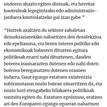
ondoren ahaztu egiten direnak, eta herritar
hautesleak legegintzako edo administrazio-
jarduera kontrolatzeko gai izan gabe.”
“Horrek azaltzen du sektore zabaletan
demokraziarekiko nabaritzen den desafekzioa
edo epeltasuna, eta beren interes politiko edo
ekonomikoak babesten dituzten egitura
politikoak ezarri nahi dituztenen, dauden
boterea iraunarazten dutenen edo nahi duten
boterea bereganatzen dutenen erasoen
indarra. Gaur egungo estatuen existentzia
subiranotasun nozio batean oinarritzen da, eta
nozio hori etengabeko bilakaera politikoak
suntsitu egiten du. Estatuen egoismoa, eratzen
ari den Europaren egungo egoeran nabarmen