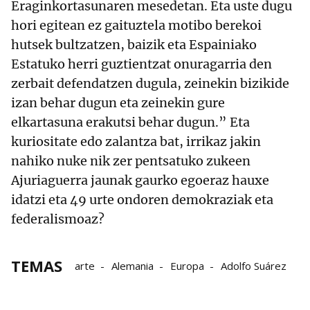
Eraginkortasunaren mesedetan. Eta uste dugu
hori egitean ez gaituztela motibo berekoi
hutsek bultzatzen, baizik eta Espainiako
Estatuko herri guztientzat onuragarria den
zerbait defendatzen dugula, zeinekin bizikide
izan behar dugun eta zeinekin gure
elkartasuna erakutsi behar dugun.” Eta
kuriositate edo zalantza bat, irrikaz jakin
nahiko nuke nik zer pentsatuko zukeen
Ajuriaguerra jaunak gaurko egoeraz hauxe
idatzi eta 49 urte ondoren demokraziak eta
federalismoaz?
TEMAS
arte
Alemania
Europa
Adolfo Suárez