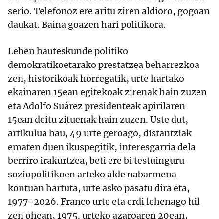
serio. Telefonoz ere aritu ziren aldioro, gogoan
daukat. Baina goazen hari politikora.
Lehen hauteskunde politiko
demokratikoetarako prestatzea beharrezkoa
zen, historikoak horregatik, urte hartako
ekainaren 15ean egitekoak zirenak hain zuzen
eta Adolfo Suárez presidenteak apirilaren
15ean deitu zituenak hain zuzen. Uste dut,
artikulua hau, 49 urte geroago, distantziak
ematen duen ikuspegitik, interesgarria dela
berriro irakurtzea, beti ere bi testuinguru
soziopolitikoen arteko alde nabarmena
kontuan hartuta, urte asko pasatu dira eta,
1977-2026. Franco urte eta erdi lehenago hil
zen ohean, 1975. urteko azaroaren 20ean,