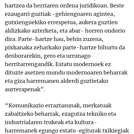
hartzea da herriaren ordena juridikoan. Beste
ezaugarri guztiak -gehiengoaren agintea,
gutxiengoekiko errespetua, aukera guztien
aldizkako azterketa, eta abar- horren ondorio
dira. Parte-hartze hau, behin zuzena,
pixkanaka zeharkako parte-hartze bihurtu da
denborarekin, gero eta urrunago
herritarrengandik. Estatu modernoek ez
dituzte asetzen mundu modernoaren beharrak
eta giza harremanen alderdi guztietako
aurrerapenak”.
“Komunikazio erraztasunak, merkatuak
zabaltzeko beharrak, ezagutza tekniko eta
industrialaren trukeak eta kultura-
harremanek egungo estatu-egiturak txikiegiak