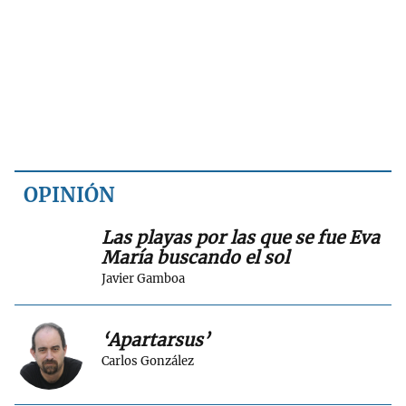
OPINIÓN
Las playas por las que se fue Eva
María buscando el sol
Javier Gamboa
‘Apartarsus’
Carlos González