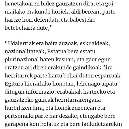
benetakoaren bidez gauzatzen dira, eta goi-
mailako erakunde horiek, aldi berean, parte-
hartze hori defendatu eta babesteko
betebeharra dute,”
“Udalerriak eta baita auzoak, eskualdeak,
nazionalitateak, Estatua bera estatu
plurinazional baten kasuan, eta gaur egun
eratzen ari diren erakunde gaindikoak dira
herritarrek parte hartu behar duten esparruak.
Egitura hierarkiko honetan, lehenago aipatu
ditugun informazio, erabakiak hartzeko eta
gauzatzeko guneak herritarrarengana
hurbiltzen dira, eta honek zuzenean eta
pertsonalki parte har dezake, etengabe bere
garapena kontrolatuz eta bere lankidetzarekin