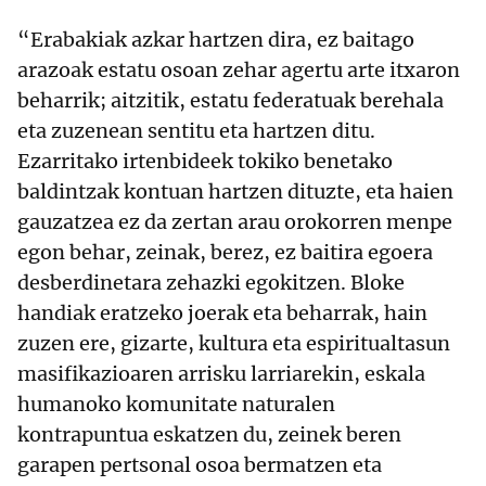
“Erabakiak azkar hartzen dira, ez baitago
arazoak estatu osoan zehar agertu arte itxaron
beharrik; aitzitik, estatu federatuak berehala
eta zuzenean sentitu eta hartzen ditu.
Ezarritako irtenbideek tokiko benetako
baldintzak kontuan hartzen dituzte, eta haien
gauzatzea ez da zertan arau orokorren menpe
egon behar, zeinak, berez, ez baitira egoera
desberdinetara zehazki egokitzen. Bloke
handiak eratzeko joerak eta beharrak, hain
zuzen ere, gizarte, kultura eta espiritualtasun
masifikazioaren arrisku larriarekin, eskala
humanoko komunitate naturalen
kontrapuntua eskatzen du, zeinek beren
garapen pertsonal osoa bermatzen eta