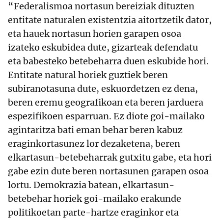
“Federalismoa nortasun bereiziak dituzten
entitate naturalen existentzia aitortzetik dator,
eta hauek nortasun horien garapen osoa
izateko eskubidea dute, gizarteak defendatu
eta babesteko betebeharra duen eskubide hori.
Entitate natural horiek guztiek beren
subiranotasuna dute, eskuordetzen ez dena,
beren eremu geografikoan eta beren jarduera
espezifikoen esparruan. Ez diote goi-mailako
agintaritza bati eman behar beren kabuz
eraginkortasunez lor dezaketena, beren
elkartasun-betebeharrak gutxitu gabe, eta hori
gabe ezin dute beren nortasunen garapen osoa
lortu. Demokrazia batean, elkartasun-
betebehar horiek goi-mailako erakunde
politikoetan parte-hartze eraginkor eta