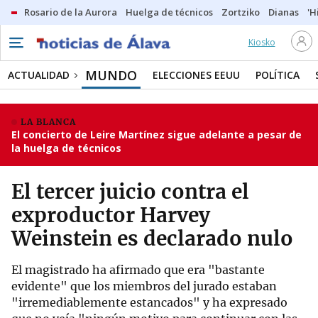
Rosario de la Aurora
Huelga de técnicos
Zortziko
Dianas
'H
Kiosko
MUNDO
ACTUALIDAD
ELECCIONES EEUU
POLÍTICA
LA BLANCA
El concierto de Leire Martínez sigue adelante a pesar de
la huelga de técnicos
El tercer juicio contra el
exproductor Harvey
Weinstein es declarado nulo
El magistrado ha afirmado que era "bastante
evidente" que los miembros del jurado estaban
"irremediablemente estancados" y ha expresado