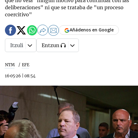
que no veía "ningún motivo para continuar con las
deliberaciones" ni que se trataba de "un proceso
coercitivo"
Añádenos en Google
Itzuli
Entzun
NTM
EFE
16·05·26
|
08:54