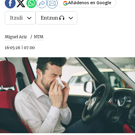
Añádenos en Google
Itzuli
Entzun
Miguel Ariz
NTM
16·05·26
|
07:00