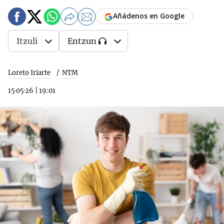
Añádenos en Google
Itzuli
Entzun
Loreto Iriarte
NTM
15·05·26
|
19:01