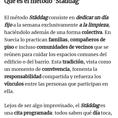
Qué es el método 'Städdag'
El método
Städdag
consiste en
dedicar un día
fijo
a la semana exclusivamente
a la limpieza
,
haciéndolo además de una forma
colectiva
. En
Suecia lo practican
familias
,
compañeros de
piso
e incluso
comunidades de vecinos
que se
reúnen para cuidar los espacios comunes del
edificio o del barrio. Esta
tradición
, vista como
un momento de
convivencia
, fomenta la
responsabilidad
compartida y refuerza los
vínculos
entre las personas que participan en
ella.
Lejos de ser algo improvisado, el
Städdag
es
una
cita programada
: todos saben qué
día
toca,