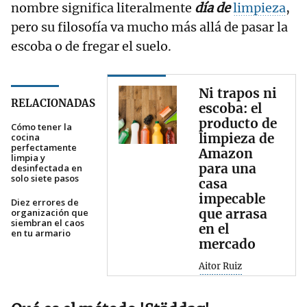
nombre significa literalmente
día de
limpieza
,
pero su filosofía va mucho más allá de pasar la
escoba o de fregar el suelo.
Ni trapos ni
RELACIONADAS
escoba: el
producto de
Cómo tener la
limpieza de
cocina
perfectamente
Amazon
limpia y
para una
desinfectada en
solo siete pasos
casa
impecable
Diez errores de
que arrasa
organización que
siembran el caos
en el
en tu armario
mercado
Aitor Ruiz