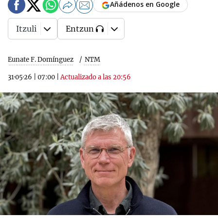
Añádenos en Google
Itzuli
Entzun
Eunate F. Domínguez
NTM
31·05·26
|
07:00
|
Actualizado a las 20:56