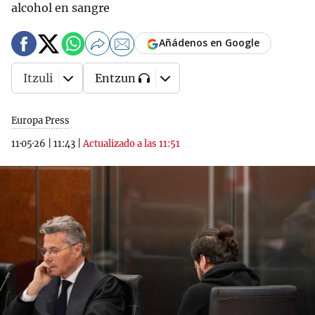
alcohol en sangre
Añádenos en Google
Itzuli
Entzun
Europa Press
11·05·26
|
11:43
|
Actualizado a las 11:51