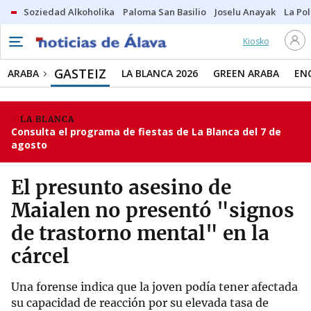
Soziedad Alkoholika
Paloma San Basilio
Joselu Anayak
La Po
Kiosko
GASTEIZ
ARABA
LA BLANCA 2026
GREEN ARABA
EN
LA BLANCA
Consulta el programa de fiestas de La Blanca del 7 de
agosto
El presunto asesino de
Maialen no presentó "signos
de trastorno mental" en la
cárcel
Una forense indica que la joven podía tener afectada
su capacidad de reacción por su elevada tasa de