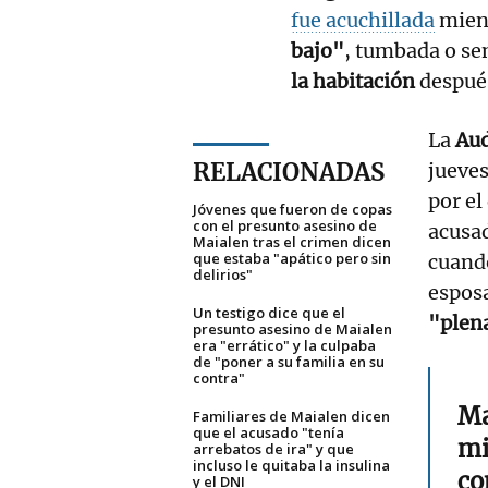
fue acuchillada
mient
bajo"
, tumbada o se
la habitación
después
La
Aud
RELACIONADAS
jueves
por el
Jóvenes que fueron de copas
con el presunto asesino de
acusa
Maialen tras el crimen dicen
que estaba "apático pero sin
cuand
delirios"
esposa
Un testigo dice que el
"plen
presunto asesino de Maialen
era "errático" y la culpaba
de "poner a su familia en su
contra"
Ma
Familiares de Maialen dicen
que el acusado "tenía
mi
arrebatos de ira" y que
incluso le quitaba la insulina
co
y el DNI