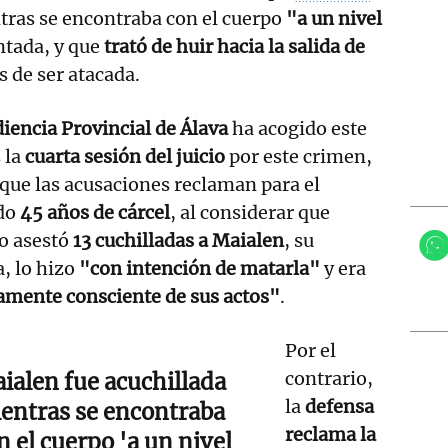
ras se encontraba con el cuerpo
"a un nivel
ntada, y que
trató de huir hacia la salida de
 de ser atacada.
iencia Provincial de Álava
ha acogido este
 la
cuarta sesión del juicio
por este crimen,
 que las acusaciones reclaman para el
do
45 años de cárcel
, al considerar que
o asestó
13 cuchilladas a Maialen
, su
, lo hizo
"con intención de matarla"
y era
amente consciente de sus actos"
.
Por el
contrario,
ialen fue acuchillada
la
defensa
entras se encontraba
reclama la
n el cuerpo 'a un nivel