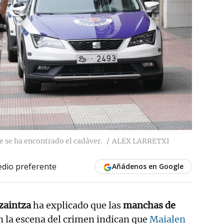
ue se ha encontrado el cadáver.
ALEX LARRETXI
dio preferente
Añádenos en Google
tzaintza
ha explicado que las
manchas de
n la escena del crimen indican que
Maialen