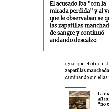
El acusado iba "con la
mirada perdida" y al v
que le observaban se q
las zapatillas mancha
de sangre y continuó
andando descalzo
igual que el otro tes
zapatillas manchada
caminando sin ellas p
La ma
afirm
"no e