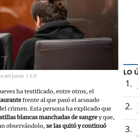
LO 
n del juicio
E.P.
1
jueves ha testificado, entre otros, el
taurante
frente al que pasó el acusado
2
l crimen. Esta persona ha explicado que
patillas blancas manchadas de sangre
y que,
ban observándolo,
se las quitó y continuó
3