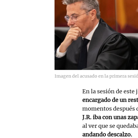
Imagen del acusado en la primera sesió
En la sesión de este 
encargado de un res
momentos después de
J.R. iba con unas za
al ver que se queda
andando descalzo.