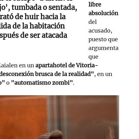
libre
jo', tumbada o sentada,
absolución
trató de huir hacia la
del
lida de la habitación
acusado,
spués de ser atacada
puesto que
argumenta
que
Maialen en un
apartahotel de Vitoria-
desconexión brusca de la realidad"
, en un
o"
o
"automatismo zombi"
.