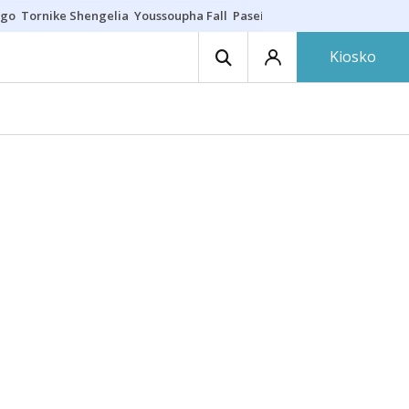
ego
Tornike Shengelia
Youssoupha Fall
Paseíllo único
Kosner sigue c
Kiosko