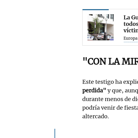
La Gu
todos
vícti
Europa
"CON LA MI
Este testigo ha expl
perdida"
y que, aunq
durante menos de die
podría venir de fiest
altercado.