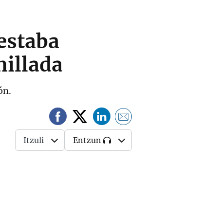
estaba
hillada
ón.
Itzuli
Entzun