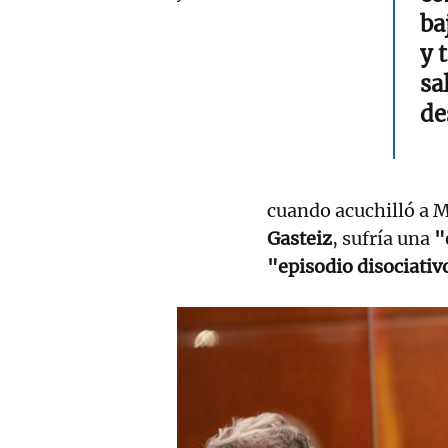
ba
y 
sa
de
cuando acuchilló a 
Gasteiz
, sufría una
"
"episodio disociativ