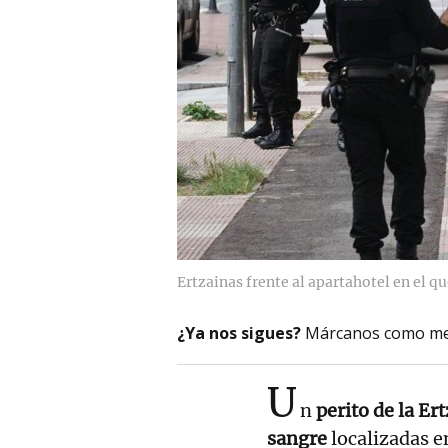
Ertzainas frente al apartahotel en el q
¿Ya nos sigues?
Márcanos como me
U
n
perito de la Er
sangre
localizadas e