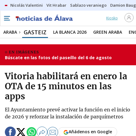
Nicolás Valentini
Vit Hrabar
Sablazo veraniego
Damion Bau
Kiosko
GASTEIZ
ARABA
LA BLANCA 2026
GREEN ARABA
EN
EN IMÁGENES
Búscate en las fotos del paseíllo del 6 de agosto
Vitoria habilitará en enero la
OTA de 15 minutos en las
apps
El Ayuntamiento prevé activar la función en el inicio
de 2026 y reforzar la instalación de parquímetros
Añádenos en Google