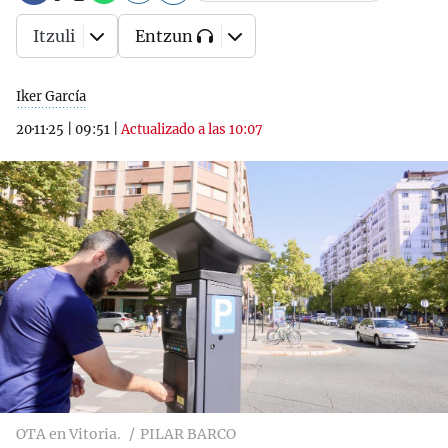
Itzuli
Entzun
Iker García
20·11·25
|
09:51
|
Actualizado a las 10:07
OTA en Vitoria.
PILAR BARCO