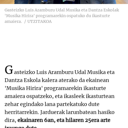
Gasteizko Luis Aramburu Udal Musika eta Dantza Eskolak
'Musika Hirira' programarekin ospatuko du ikasturte
amaiera.
UTZITAKOA
G
asteizko Luis Aramburu Udal Musika eta
Dantza Eskola kalera aterako da ekainean
'Musika Hirira' programarekin ikasturte
amaiera ospatzeko, eta ikasleek ikasturtean
zehar egindako lana partekatuko dute
herritarrekin. Jarduerak larunbatean hasiko
dira,
ekainaren 6an, eta hilaren 25era arte