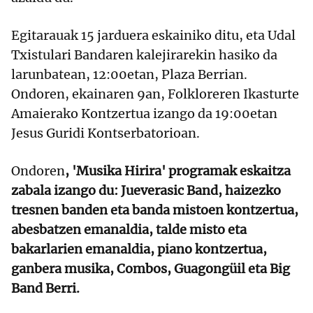
Egitarauak 15 jarduera eskainiko ditu, eta Udal
Txistulari Bandaren kalejirarekin hasiko da
larunbatean, 12:00etan, Plaza Berrian.
Ondoren, ekainaren 9an, Folkloreren Ikasturte
Amaierako Kontzertua izango da 19:00etan
Jesus Guridi Kontserbatorioan.
Ondoren
, 'Musika Hirira' programak eskaitza
zabala izango du: Jueverasic Band, haizezko
tresnen banden eta banda mistoen kontzertua,
abesbatzen emanaldia, talde misto eta
bakarlarien emanaldia, piano kontzertua,
ganbera musika, Combos, Guagongüil eta Big
Band Berri.