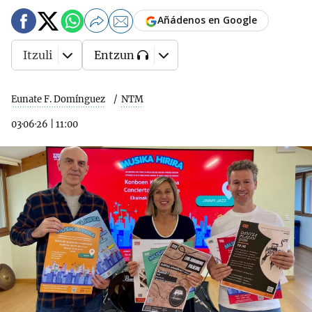
Añádenos en Google
Itzuli
Entzun
Eunate F. Domínguez
NTM
03·06·26
|
11:00