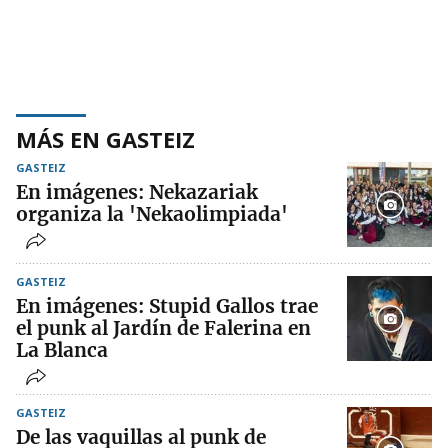
MÁS EN GASTEIZ
GASTEIZ
En imágenes: Nekazariak
organiza la 'Nekaolimpiada'
GASTEIZ
En imágenes: Stupid Gallos trae
el punk al Jardín de Falerina en
La Blanca
GASTEIZ
De las vaquillas al punk de