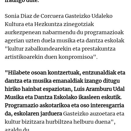
iraungo dute.
Sonia Diaz de Corcuera Gasteizko Udaleko
Kultura eta Hezkuntza zinegotziak
aurkezpenean nabarmendu du programazioak
agerian uzten duela musika eta dantza eskolak
"kultur zabalkundearekin eta prestakuntza
artistikoarekin duen konpromisoa".
"Hilabete osoan kontzertuak, entzunaldiak eta
dantza eta musika emanaldiak izango ditugu
hiriko hainbat espaziotan, Luis Aramburu Udal
Musika eta Dantza Eskolako ikasleen eskutik.
Programazio askotarikoa eta oso interesgarria
da, eskolaren jarduera
Gasteizko auzoetara eta
kultur bizitzara hurbiltzea helburu duena",
azaldu du.