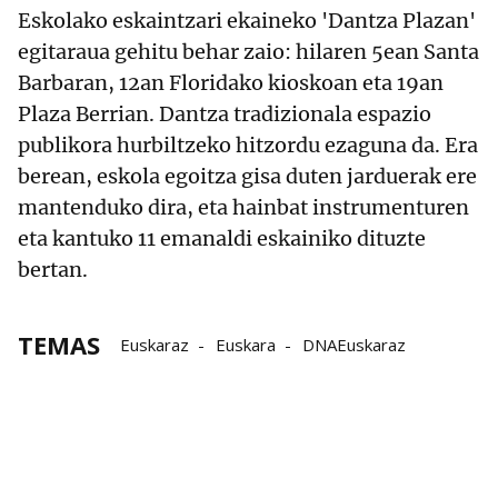
Eskolako eskaintzari ekaineko 'Dantza Plazan'
egitaraua gehitu behar zaio: hilaren 5ean Santa
Barbaran, 12an Floridako kioskoan eta 19an
Plaza Berrian. Dantza tradizionala espazio
publikora hurbiltzeko hitzordu ezaguna da. Era
berean, eskola egoitza gisa duten jarduerak ere
mantenduko dira, eta hainbat instrumenturen
eta kantuko 11 emanaldi eskainiko dituzte
bertan.
TEMAS
Euskaraz
Euskara
DNAEuskaraz