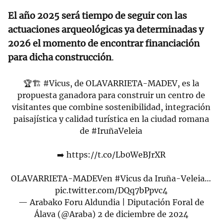
El año 2025 será tiempo de seguir con las
actuaciones arqueológicas ya determinadas y
2026 el momento de encontrar financiación
para dicha construcción
.
🏆🏗️
#Vicus
, de OLAVARRIETA-MADEV, es la
propuesta ganadora para construir un centro de
visitantes que combine sostenibilidad, integración
paisajística y calidad turística en la ciudad romana
de
#IruñaVeleia
➡️
https://t.co/Lb0WeBJrXR
OLAVARRIETA-MADEVen
#Vicus
da Iruña-Veleia…
pic.twitter.com/DQq7bPpvc4
— Arabako Foru Aldundia | Diputación Foral de
Álava (@Araba)
2 de diciembre de 2024