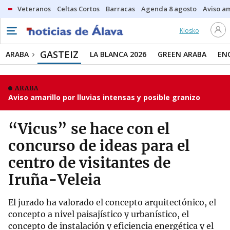
Veteranos
Celtas Cortos
Barracas
Agenda 8 agosto
Aviso am
Kiosko
GASTEIZ
ARABA
LA BLANCA 2026
GREEN ARABA
EN
ARABA
Aviso amarillo por lluvias intensas y posible granizo
“Vicus” se hace con el
concurso de ideas para el
centro de visitantes de
Iruña-Veleia
El jurado ha valorado el concepto arquitectónico, el
concepto a nivel paisajístico y urbanístico, el
concepto de instalación y eficiencia energética y el