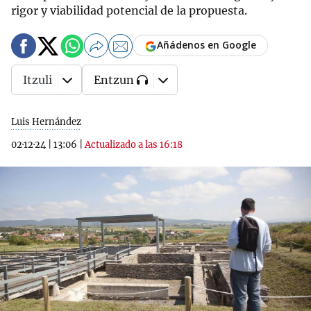
rigor y viabilidad potencial de la propuesta.
Añádenos en Google
Itzuli
Entzun
Luis Hernández
02·12·24
|
13:06
|
Actualizado a las 16:18