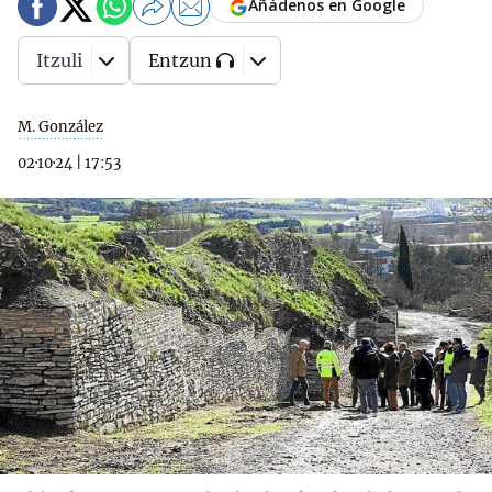
Añádenos en Google
Itzuli
Entzun
M. González
02·10·24
|
17:53