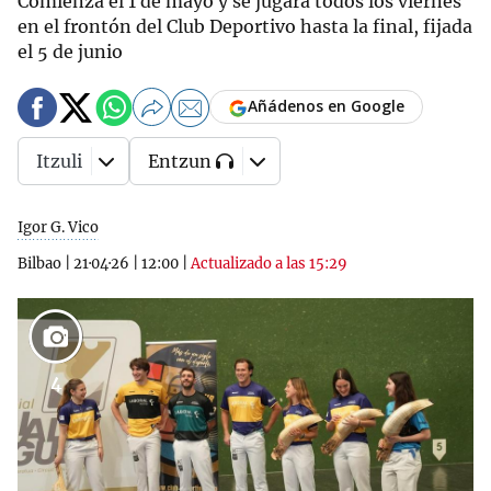
Comienza el 1 de mayo y se jugará todos los viernes
en el frontón del Club Deportivo hasta la final, fijada
el 5 de junio
Añádenos en Google
Itzuli
Entzun
Igor G. Vico
Bilbao
|
21·04·26
|
12:00
|
Actualizado a las 15:29
4