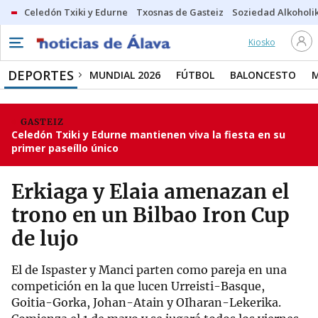
Celedón Txiki y Edurne
Txosnas de Gasteiz
Soziedad Alkoholi
Kiosko
DEPORTES
MUNDIAL 2026
FÚTBOL
BALONCESTO
GASTEIZ
Celedón Txiki y Edurne mantienen viva la fiesta en su
primer paseíllo único
Erkiaga y Elaia amenazan el
trono en un Bilbao Iron Cup
de lujo
El de Ispaster y Manci parten como pareja en una
competición en la que lucen Urreisti-Basque,
Goitia-Gorka, Johan-Atain y OIharan-Lekerika.