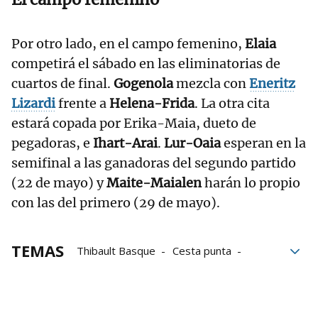
Por otro lado, en el campo femenino,
Elaia
competirá el sábado en las eliminatorias de
cuartos de final.
Gogenola
mezcla con
Eneritz
Lizardi
frente a
Helena-Frida
. La otra cita
estará copada por Erika-Maia, dueto de
pegadoras, e
Ihart-Arai
.
Lur-Oaia
esperan en la
semifinal a las ganadoras del segundo partido
(22 de mayo) y
Maite-Maialen
harán lo propio
con las del primero (29 de mayo).
TEMAS
Thibault Basque
Cesta punta
Eraman! Jai Alai
Jai Alai League
Gernika Jai Alai
Bilbao Iron Cup
xabier barandika
Eñaut Urreisti