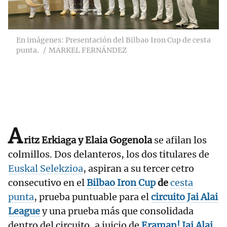
En imágenes: Presentación del Bilbao Iron Cup de cesta
punta.
MARKEL FERNÁNDEZ
A
ritz Erkiaga y Elaia Gogenola
se afilan los
colmillos. Dos delanteros, los dos titulares de
Euskal Selekzioa
, aspiran a su tercer cetro
consecutivo en el
Bilbao Iron Cup
de
cesta
punta
, prueba puntuable para el
circuito
Jai Alai
League
y una prueba más que consolidada
dentro del circuito, a juicio de
Eraman! Jai Alai
.