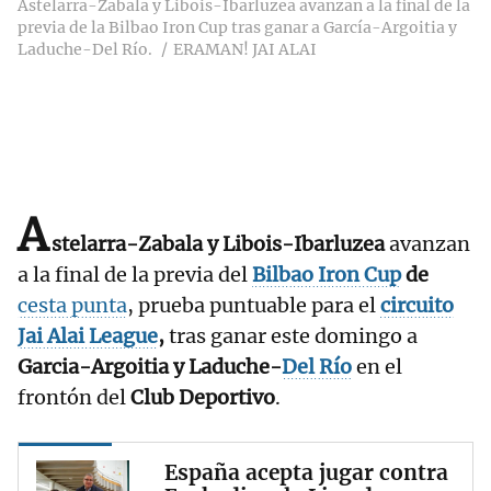
Astelarra-Zabala y Libois-Ibarluzea avanzan a la final de la
previa de la Bilbao Iron Cup tras ganar a García-Argoitia y
Laduche-Del Río.
ERAMAN! JAI ALAI
A
stelarra-Zabala y Libois-Ibarluzea
avanzan
a la final de la previa del
Bilbao Iron Cup
de
cesta punta
, prueba puntuable para el
circuito
Jai Alai League
,
tras ganar este domingo a
Garcia-Argoitia y Laduche-
Del Río
en el
frontón del
Club Deportivo
.
España acepta jugar contra