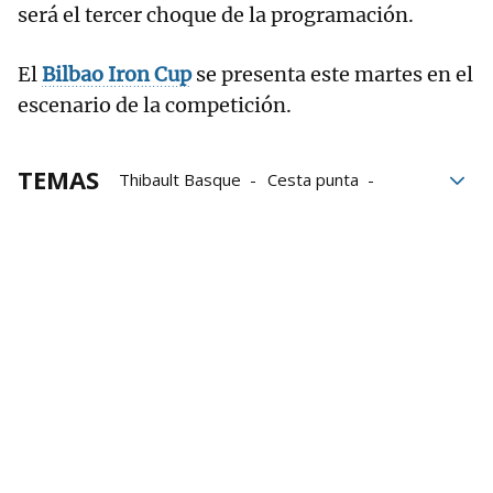
será el tercer choque de la programación.
El
Bilbao Iron Cup
se presenta este martes en el
escenario de la competición.
TEMAS
Thibault Basque
Cesta punta
Eraman! Jai Alai
Jai Alai League
Gernika Jai Alai
Bilbao Iron Cup
xabier barandika
Eñaut Urreisti
Ion Ibarluzea
Ludovic Laduche
Julen del Río
Jean Olharan
unai lekerika
Jon Zabala
Eñaut Astelarra
Emeric Libois