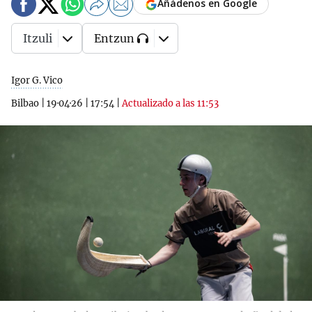
Añádenos en Google
Itzuli
Entzun
Igor G. Vico
Bilbao
|
19·04·26
|
17:54
|
Actualizado a las 11:53