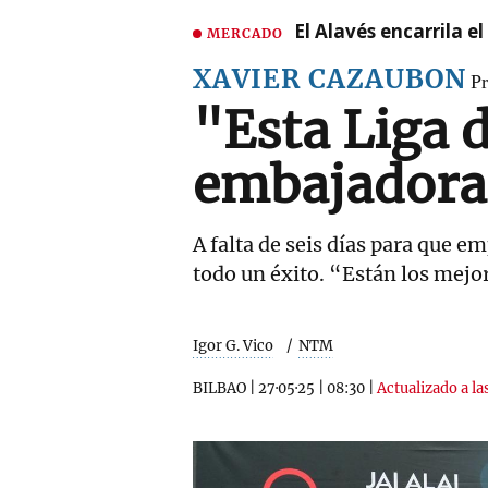
El Alavés encarrila e
MERCADO
XAVIER CAZAUBON
Pr
"Esta Liga 
embajadora 
A falta de seis días para que 
todo un éxito. “Están los mejo
Igor G. Vico
NTM
BILBAO
|
27·05·25
|
08:30
|
Actualizado a la