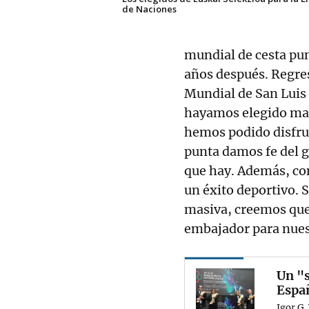
de Naciones
mundial de cesta pu
años después. Regres
Mundial de San Luis 
hayamos elegido mal 
hemos podido disfrut
punta damos fe del gr
que hay. Además, con
un éxito deportivo. S
masiva, creemos que 
embajador para nues
Un "s
Espa
Igor G.