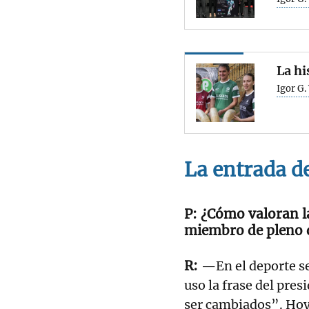
La hi
Igor G.
La entrada d
¿Cómo valoran l
miembro de pleno 
—En el deporte se
uso la frase del pre
ser cambiados”. Hoy 