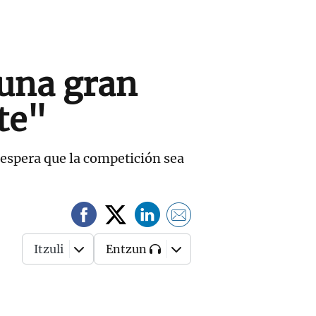
 una gran
te"
 espera que la competición sea
Itzuli
Entzun