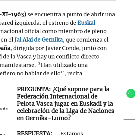
2-XI-1963)
se encuentra a punto de abrir una
 pared izquierda: el estreno de
Euskal
rnacional oficial como miembro de pleno
 en el
Jai Alai de Gernika
, que comienza el
paña
, dirigida por Javier Conde, junto con
d de la Vasca y hay un conflicto directo
e manifestarse. “Han utilizado una
efiero no hablar de ello”, recita.
¿Qué supone para la
Federación Internacional de
Pelota Vasca jugar en Euskadi y la
a de
celebración de la Liga de Naciones
en Gernika-Lumo?
—Estamos
iga