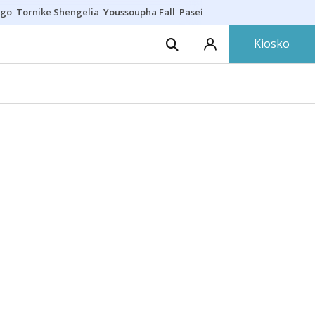
ego
Tornike Shengelia
Youssoupha Fall
Paseíllo único
Kosner sigue c
Kiosko