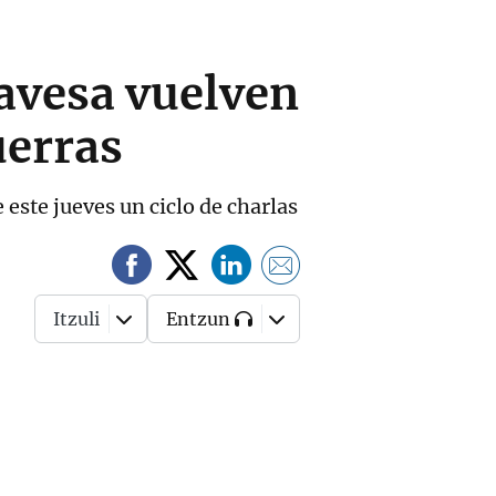
lavesa vuelven
uerras
 este jueves un ciclo de charlas
Itzuli
Entzun