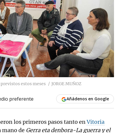
 previstos estos meses
JORGE MUÑOZ
dio preferente
Añádenos en Google
ieron los primeros pasos tanto en
Vitoria
a mano de
Gerra eta denbora-La guerra y el