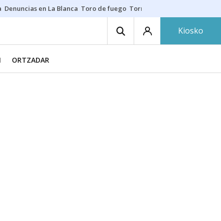
a
Denuncias en La Blanca
Toro de fuego
Tornike Shengelia
Youssouph
Kiosko
N
ORTZADAR