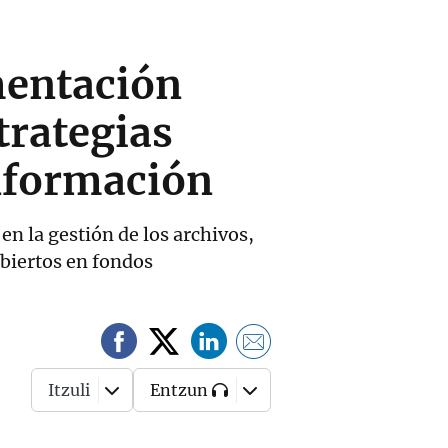
mentación
trategias
información
en la gestión de los archivos,
 abiertos en fondos
Itzuli
Entzun