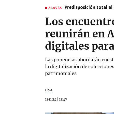
Predisposición total al
ALAVÉS
Los encuentr
reunirán en A
digitales par
Las ponencias abordarán cuestio
la digitalización de colecciones
patrimoniales
DNA
11·11·24
|
11:47