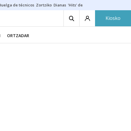
Huelga de técnicos
Zortziko
Dianas
'Hits' de las txarangas
Huelga de 
Kiosko
N
ORTZADAR