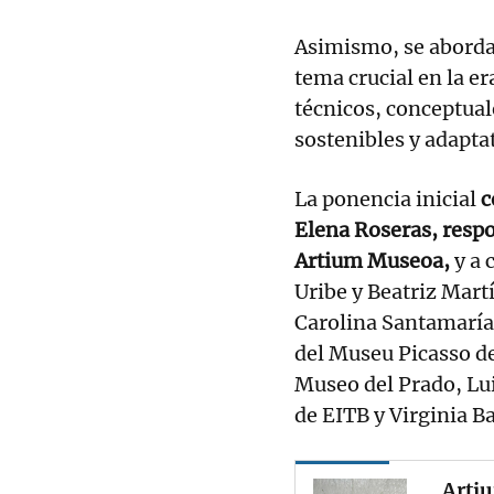
Asimismo, se abordar
tema crucial en la er
técnicos, conceptua
sostenibles y adaptat
La ponencia inicial
c
Elena Roseras, resp
Artium Museoa,
y a 
Uribe y Beatriz Mart
Carolina Santamaría 
del Museu Picasso d
Museo del Prado, Lui
de EITB y Virginia B
Artiu