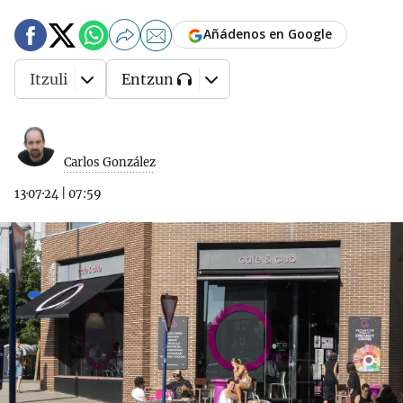
Añádenos en Google
Itzuli
Entzun
Carlos González
13·07·24
|
07:59