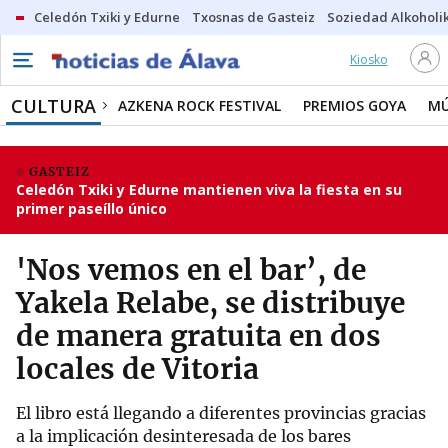
Celedón Txiki y Edurne
Txosnas de Gasteiz
Soziedad Alkoholi
Kiosko
CULTURA
AZKENA ROCK FESTIVAL
PREMIOS GOYA
MÚ
GASTEIZ
Celedón Txiki y Edurne mantienen viva la fiesta en su
primer paseíllo único
'Nos vemos en el bar’, de
Yakela Relabe, se distribuye
de manera gratuita en dos
locales de Vitoria
El libro está llegando a diferentes provincias gracias
a la implicación desinteresada de los bares