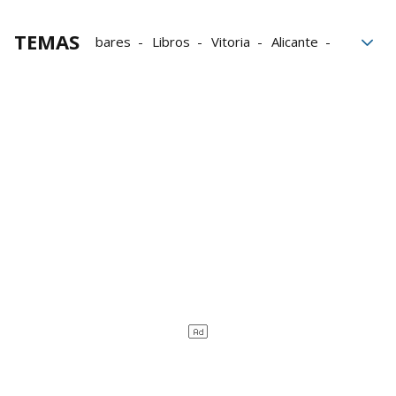
TEMAS
bares
Libros
Vitoria
Alicante
País Vasco
Grupo Noticias
Córdoba