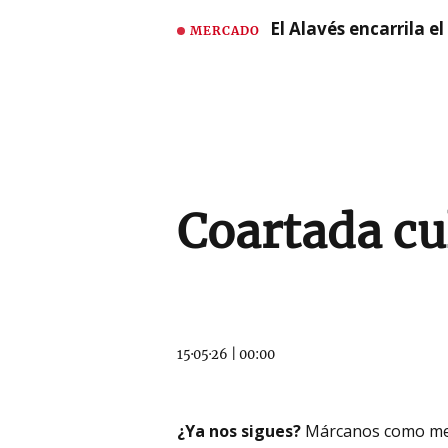
El Alavés encarrila e
MERCADO
Coartada cu
15·05·26
|
00:00
¿Ya nos sigues?
Márcanos como me