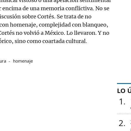
usical vistoso o una apelación sentimental
r encima de una memoria conflictiva. No se
discusión sobre Cortés. Se trata de no
 con homenaje, complejidad con blanqueo,
Cortés no volvió a México. Lo llevaron. Y no
ico, sino como coartada cultural.
tura
homenaje
LO 
1
2