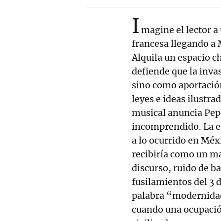
I
magine el lector 
francesa llegando a
Alquila un espacio c
defiende que la inva
sino como aportación
leyes e ideas ilustra
musical anuncia Pepe
incomprendido. La es
a lo ocurrido en Méx
recibiría como un mat
discurso, ruido de b
fusilamientos del 3 
palabra “modernidad
cuando una ocupació