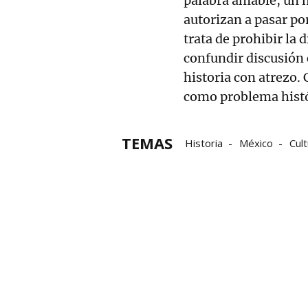
palabra amable, un m
autorizan a pasar po
trata de prohibir la 
confundir discusión
historia con atrezo. 
como problema histór
TEMAS
Historia
México
Cul