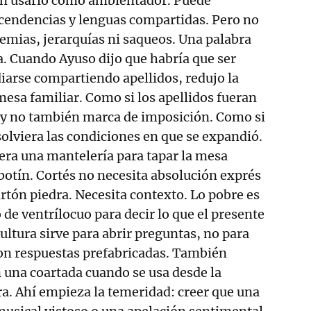
en usarlo como ambientador. Puede
cendencias y lenguas compartidas. Pero no
demias, jerarquías ni saqueos. Una palabra
. Cuando Ayuso dijo que habría que ser
iarse compartiendo apellidos, redujo la
mesa familiar. Como si los apellidos fueran
 y no también marca de imposición. Como si
olviera las condiciones en que se expandió.
uera una mantelería para tapar la mesa
 botín. Cortés no necesita absolución exprés
rtón piedra. Necesita contexto. Lo pobre es
e ventrílocuo para decir lo que el presente
ultura sirve para abrir preguntas, no para
con respuestas prefabricadas. También
 una coartada cuando se usa desde la
ura. Ahí empieza la temeridad: creer que una