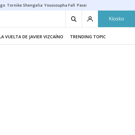
ego
Tornike Shengelia
Youssoupha Fall
Paseíllo único
Kosner sigue c
Kiosko
LA VUELTA DE JAVIER VIZCAÍNO
TRENDING TOPIC