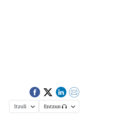
Itzuli
Entzun