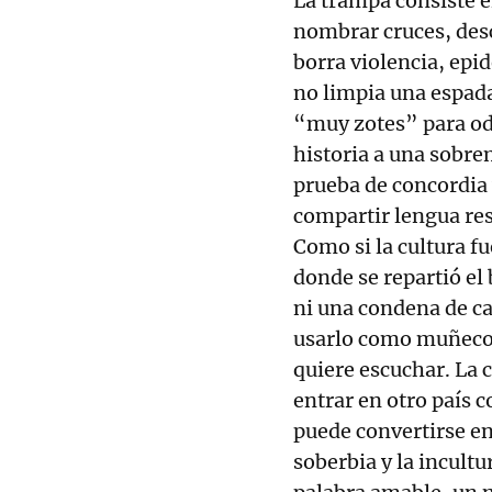
La trampa consiste 
nombrar cruces, des
borra violencia, epi
no limpia una espada
“muy zotes” para od
historia a una sobre
prueba de concordia
compartir lengua res
Como si la cultura f
donde se repartió el
ni una condena de ca
usarlo como muñeco d
quiere escuchar. La c
entrar en otro país 
puede convertirse en
soberbia y la incult