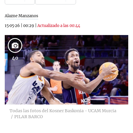
Alazne Manzanos
15·05·26
|
00:29
|
Actualizado a las 00:44
40
Todas las fotos del Kosner Baskonia - UCAM Murcia
PILAR BARCO