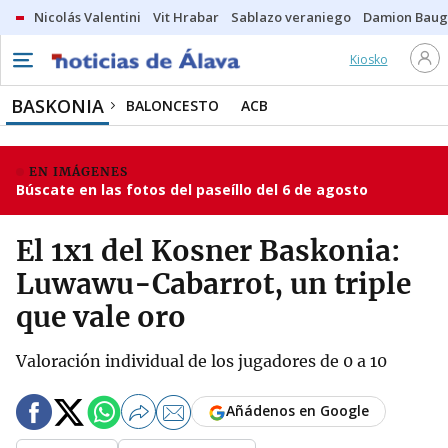
Nicolás Valentini
Vit Hrabar
Sablazo veraniego
Damion Bau
Kiosko
BASKONIA
BALONCESTO
ACB
EN IMÁGENES
Búscate en las fotos del paseíllo del 6 de agosto
El 1x1 del Kosner Baskonia:
Luwawu-Cabarrot, un triple
que vale oro
Valoración individual de los jugadores de 0 a 10
Añádenos en Google