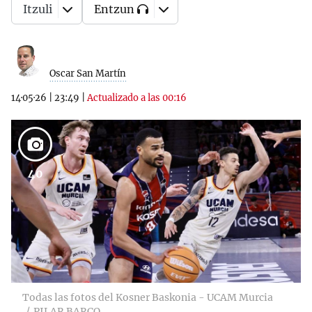
Itzuli
Entzun
Oscar San Martín
14·05·26
|
23:49
|
Actualizado a las 00:16
40
Todas las fotos del Kosner Baskonia - UCAM Murcia
PILAR BARCO