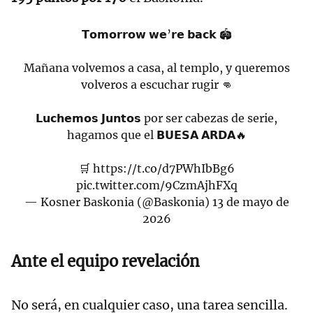
𝗧𝗼𝗺𝗼𝗿𝗿𝗼𝘄 𝘄𝗲’𝗿𝗲 𝗯𝗮𝗰𝗸 🏟️
Mañana volvemos a casa, al templo, y queremos
volveros a escuchar rugir 👊
𝗟𝘂𝗰𝗵𝗲𝗺𝗼𝘀 𝗝𝘂𝗻𝘁𝗼𝘀 por ser cabezas de serie,
hagamos que el 𝗕𝗨𝗘𝗦𝗔 𝗔𝗥𝗗𝗔🔥
🛒
https://t.co/d7PWhIbBg6
pic.twitter.com/9CzmAjhFXq
— Kosner Baskonia (@Baskonia)
13 de mayo de
2026
Ante el equipo revelación
No será, en cualquier caso, una tarea sencilla.