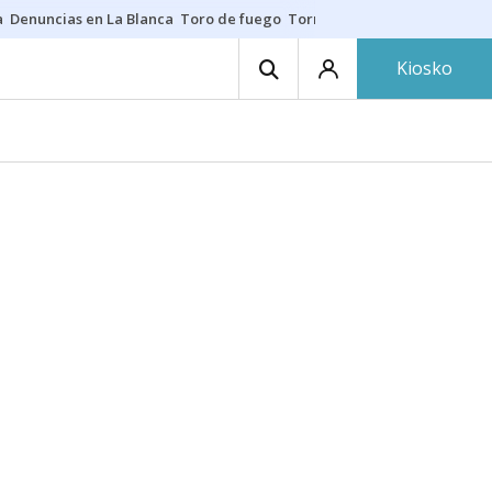
a
Denuncias en La Blanca
Toro de fuego
Tornike Shengelia
Youssouph
Kiosko