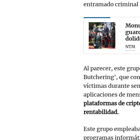
entramado criminal 
Monum
guard
dolid
NTM
Al parecer, este gru
Butchering', que con
víctimas durante sem
aplicaciones de men
plataformas de crip
rentabilidad.
Este grupo empleaba
programas informátic