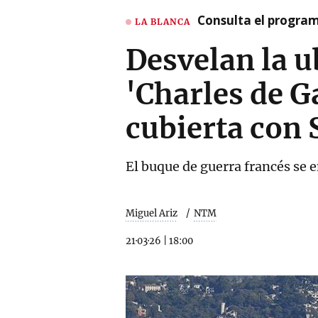
Consulta el program
LA BLANCA
Desvelan la u
'Charles de Ga
cubierta con 
El buque de guerra francés se 
Miguel Ariz
NTM
21·03·26
|
18:00