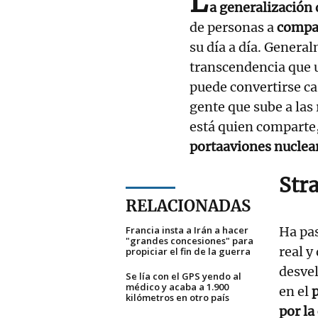
L
a generalización 
de personas a
compar
su día a día. Gener
transcendencia que un
puede convertirse ca
gente que sube a las 
está quien comparte,
portaaviones nuclear
Stra
RELACIONADAS
Francia insta a Irán a hacer
Ha pas
"grandes concesiones" para
real 
propiciar el fin de la guerra
desve
Se lía con el GPS yendo al
médico y acaba a 1.900
en el
kilómetros en otro país
por la