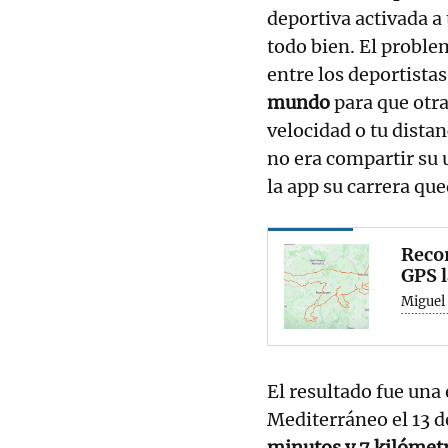
deportiva activada a 
todo bien. El proble
entre los deportistas
mundo
para que otr
velocidad o tu dista
no era compartir su u
la app su carrera que
Recor
GPS l
Miguel
El resultado fue una
Mediterráneo el 13 
minutos y 7 kilómet