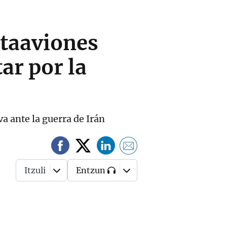
rtaaviones
tar por la
a ante la guerra de Irán
Itzuli
Entzun