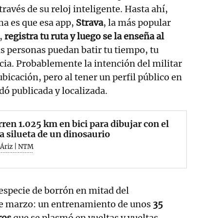
través de su reloj inteligente. Hasta ahí,
ma es que esa app,
Strava
, la más popular
,
registra tu ruta y luego se la enseña al
as personas puedan batir tu tiempo, tu
ncia. Probablemente la intención del militar
bicación, pero al tener un perfil público en
dó publicada y localizada.
ren 1.025 km en bici para dibujar con el
a silueta de un dinosaurio
 Áriz | NTM
 especie de borrón en mitad del
de marzo: un entrenamiento de unos
35
ros
que se plasmó en vueltas y vueltas