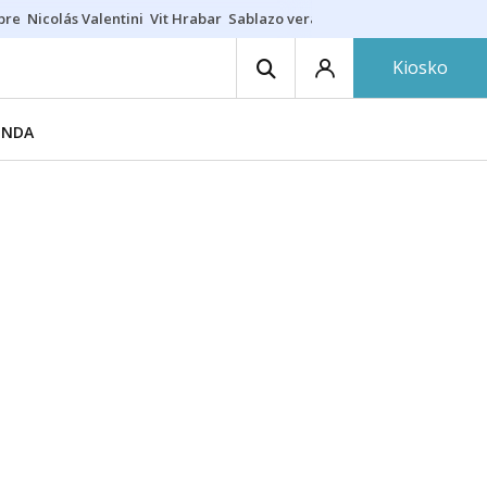
ibre
Nicolás Valentini
Vit Hrabar
Sablazo veraniego
Damion Baugh
A
Kiosko
ENDA