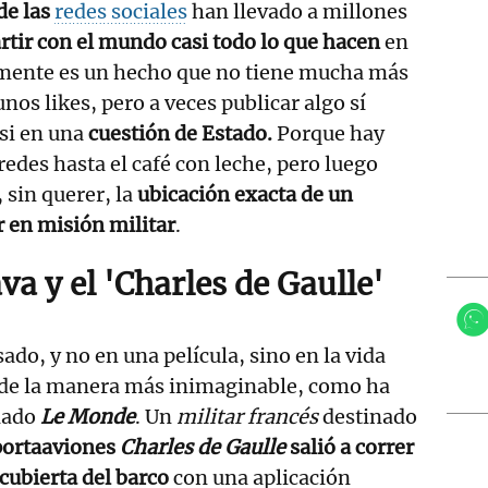
de las
redes sociales
han llevado a millones
tir con el mundo casi todo lo que hacen
en
almente es un hecho que no tiene mucha más
os likes, pero a veces publicar algo sí
si en una
cuestión de Estado.
Porque hay
redes hasta el café con leche, pero luego
 sin querer, la
ubicación exacta de un
 en misión militar
.
va y el 'Charles de Gaulle'
ado, y no en una película, sino en la vida
y de la manera más inimaginable, como ha
lado
Le Monde
. Un
militar francés
destinado
portaaviones
Charles de Gaulle
salió a correr
 cubierta del barco
con una aplicación