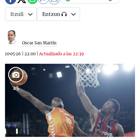
Itzuli
Entzun
Oscar San Martín
10·05·26
|
22:00
|
Actualizado a las 22:39
25