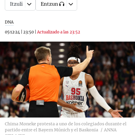
Itzuli
Entzun
DNA
05·12·24
|
23:50
|
Actualizado a las 23:52
Chima Moneke protesta a uno de los colegiados durante el
partido entre el Bayern Múnich y el Baskonia
ANNA