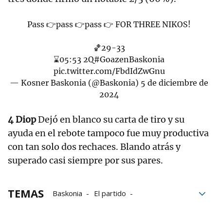
Pass 👉pass 👉pass 👉 FOR THREE NIKOS!
🏀29-33
⌛️05:53 2Q
#GoazenBaskonia
pic.twitter.com/FbdIdZwGnu
— Kosner Baskonia (@Baskonia)
5 de diciembre de
2024
4 Diop
Dejó en blanco su carta de tiro y su
ayuda en el rebote tampoco fue muy productiva
con tan solo dos rechaces. Blando atrás y
superado casi siempre por sus pares.
TEMAS
Baskonia
El partido
Bayern de Múnich
Bayern Múnich