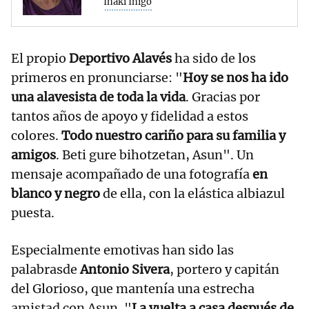
Iñaki Iñigo
El propio
Deportivo Alavés
ha sido de los
primeros en pronunciarse: "
Hoy se nos ha ido
una alavesista de toda la vida
. Gracias por
tantos años de apoyo y fidelidad a estos
colores.
Todo nuestro cariño para su familia y
amigos
. Beti gure bihotzetan, Asun". Un
mensaje acompañado de una fotografía
en
blanco y negro
de ella, con la elástica albiazul
puesta.
Especialmente emotivas han sido las
palabrasde
Antonio Sivera
, portero y capitán
del Glorioso, que mantenía una estrecha
amistad con Asun. "
La vuelta a casa después de