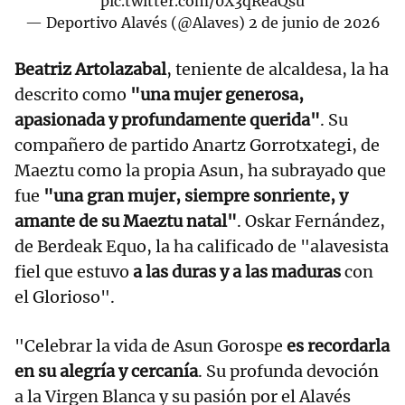
pic.twitter.com/0X3qReaQsu
— Deportivo Alavés (@Alaves)
2 de junio de 2026
Beatriz Artolazabal
, teniente de alcaldesa, la ha
descrito como
"una mujer generosa,
apasionada y profundamente querida"
. Su
compañero de partido Anartz Gorrotxategi, de
Maeztu como la propia Asun, ha subrayado que
fue
"una gran mujer, siempre sonriente, y
amante de su Maeztu natal"
. Oskar Fernández,
de Berdeak Equo, la ha calificado de "alavesista
fiel que estuvo
a las duras y a las maduras
con
el Glorioso".
"Celebrar la vida de Asun Gorospe
es recordarla
en su alegría y cercanía
. Su profunda devoción
a la Virgen Blanca y su pasión por el Alavés