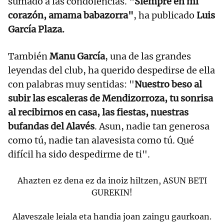
sumado a las condolencias.
"Siempre en mi
corazón, amama babazorra"
, ha publicado
Luis
García Plaza.
También
Manu García
, una de las grandes
leyendas del club, ha querido despedirse de ella
con palabras muy sentidas: "
Nuestro beso al
subir las escaleras de Mendizorroza, tu sonrisa
al recibirnos en casa, las fiestas, nuestras
bufandas del Alavés
. Asun, nadie tan generosa
como tú, nadie tan alavesista como tú. Qué
difícil ha sido despedirme de ti".
Ahazten ez dena ez da inoiz hiltzen, ASUN BETI
GUREKIN!
Alaveszale leiala eta handia joan zaingu gaurkoan.