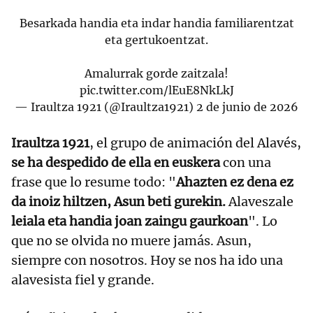
Besarkada handia eta indar handia familiarentzat
eta gertukoentzat.
Amalurrak gorde zaitzala!
pic.twitter.com/lEuE8NkLkJ
— Iraultza 1921 (@Iraultza1921)
2 de junio de 2026
Iraultza 1921
, el grupo de animación del Alavés,
se ha despedido de ella en euskera
con una
frase que lo resume todo: "
Ahazten ez dena ez
da inoiz hiltzen, Asun beti gurekin.
Alaveszale
leiala eta handia joan zaingu gaurkoan
". Lo
que no se olvida no muere jamás. Asun,
siempre con nosotros. Hoy se nos ha ido una
alavesista fiel y grande.