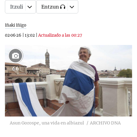
Itzuli
Entzun
Iñaki Iñigo
02·06·26
|
13:02
|
Actualizado a las 00:27
66
Asun Gorospe, una vida en albiazul
ARCHIVO DNA