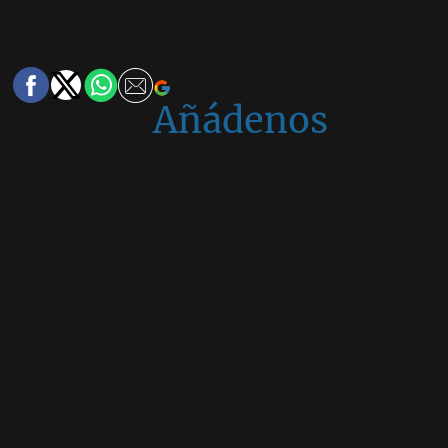
Añádenos
en
Google