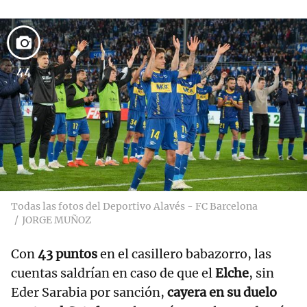
44
Todas las fotos del Deportivo Alavés - FC Barcelona
JORGE MUÑOZ
Con
43 puntos
en el casillero babazorro, las
cuentas saldrían en caso de que el
Elche
, sin
Eder Sarabia por sanción,
cayera en su duelo