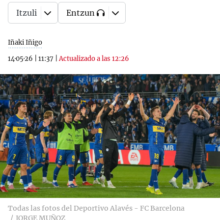
Itzuli
Entzun
Iñaki Iñigo
14·05·26
|
11:37
|
Actualizado a las 12:26
Todas las fotos del Deportivo Alavés - FC Barcelona
JORGE MUÑOZ