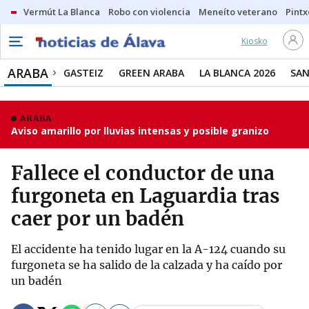
Vermút La Blanca
Robo con violencia
Meneíto veterano
Pintx
Kiosko
ARABA
GASTEIZ
GREEN ARABA
LA BLANCA 2026
SAN
ARABA
Aviso amarillo por lluvias intensas y posible granizo
Fallece el conductor de una
furgoneta en Laguardia tras
caer por un badén
El accidente ha tenido lugar en la A-124 cuando su
furgoneta se ha salido de la calzada y ha caído por
un badén