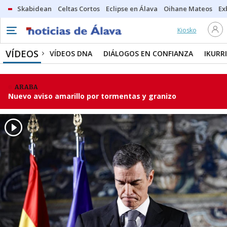
Skabidean
Celtas Cortos
Eclipse en Álava
Oihane Mateos
Ex
Kiosko
VÍDEOS
VÍDEOS DNA
DIÁLOGOS EN CONFIANZA
IKURR
ARABA
Nuevo aviso amarillo por tormentas y granizo