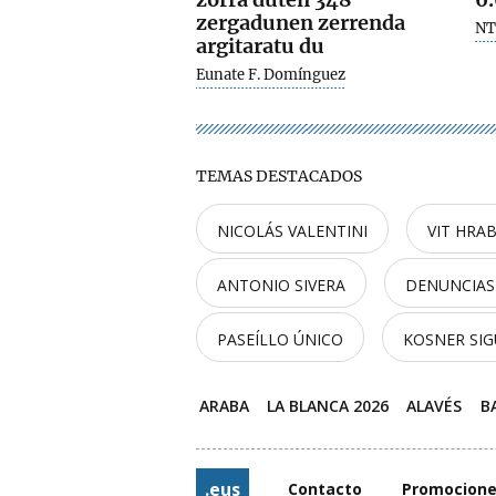
zergadunen zerrenda
N
argitaratu du
Eunate F. Domínguez
TEMAS DESTACADOS
NICOLÁS VALENTINI
VIT HRA
ANTONIO SIVERA
DENUNCIAS
PASEÍLLO ÚNICO
KOSNER SIG
ARABA
LA BLANCA 2026
ALAVÉS
B
.eus
Contacto
Promocion