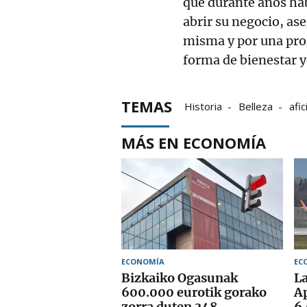
que durante años hab
abrir su negocio, ase
misma y por una pro
forma de bienestar y
TEMAS
Historia
Belleza
afic
Gaztenpresa Impacto Pos
MÁS EN ECONOMÍA
ECONOMÍA
EC
Bizkaiko Ogasunak
La
600.000 eurotik gorako
Ap
zorra duten 348
6.