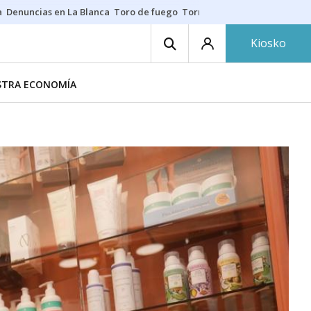
a
Denuncias en La Blanca
Toro de fuego
Tornike Shengelia
Youssouph
Kiosko
ESTRA ECONOMÍA