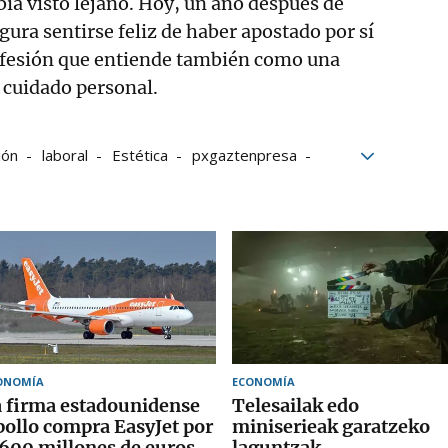
ía visto lejano. Hoy, un año después de
gura sentirse feliz de haber apostado por sí
fesión que entiende también como una
 cuidado personal.
ión
laboral
Estética
pxgaztenpresa
itivo
ONOMÍA
ECONOMÍA
 firma estadounidense
Telesailak edo
ollo compra EasyJet por
miniserieak garatzeko
600 millones de euros
laguntzak