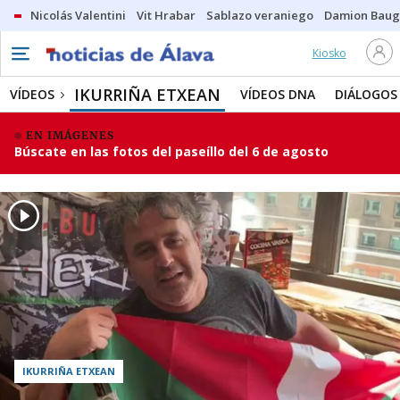
Nicolás Valentini
Vit Hrabar
Sablazo veraniego
Damion Bau
Kiosko
IKURRIÑA ETXEAN
VÍDEOS
VÍDEOS DNA
DIÁLOGOS
EN IMÁGENES
Búscate en las fotos del paseíllo del 6 de agosto
IKURRIÑA ETXEAN